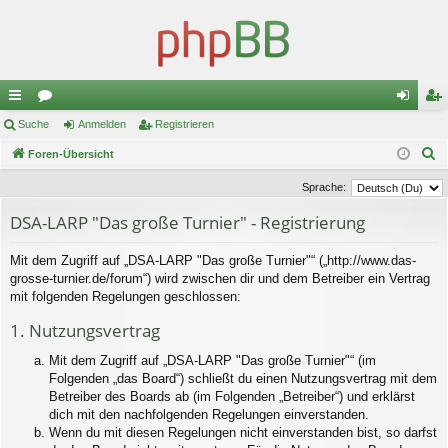
ch
Suche
or
Anmelden
Registrieren
n
eg
S
ne
Foren-Übersicht
en
m
ist
u
llz
el
rie
Sprache:
c
ug
de
re
DSA-LARP "Das große Turnier" - Registrierung
h
e
riff
n
n
Mit dem Zugriff auf „DSA-LARP "Das große Turnier"“ („http://www.das-
grosse-turnier.de/forum“) wird zwischen dir und dem Betreiber ein Vertrag
mit folgenden Regelungen geschlossen:
1. Nutzungsvertrag
Mit dem Zugriff auf „DSA-LARP "Das große Turnier"“ (im
Folgenden „das Board“) schließt du einen Nutzungsvertrag mit dem
Betreiber des Boards ab (im Folgenden „Betreiber“) und erklärst
dich mit den nachfolgenden Regelungen einverstanden.
Wenn du mit diesen Regelungen nicht einverstanden bist, so darfst