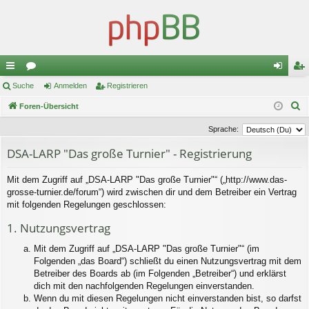
ch
Suche
or
Anmelden
Registrieren
n
eg
S
ne
Foren-Übersicht
en
m
ist
u
llz
el
rie
Sprache:
c
ug
de
re
DSA-LARP "Das große Turnier" - Registrierung
h
e
riff
n
n
Mit dem Zugriff auf „DSA-LARP "Das große Turnier"“ („http://www.das-
grosse-turnier.de/forum“) wird zwischen dir und dem Betreiber ein Vertrag
mit folgenden Regelungen geschlossen:
1. Nutzungsvertrag
Mit dem Zugriff auf „DSA-LARP "Das große Turnier"“ (im
Folgenden „das Board“) schließt du einen Nutzungsvertrag mit dem
Betreiber des Boards ab (im Folgenden „Betreiber“) und erklärst
dich mit den nachfolgenden Regelungen einverstanden.
Wenn du mit diesen Regelungen nicht einverstanden bist, so darfst