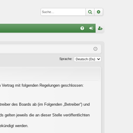
Suche
Erweiterte Suc
S
FA
n
eg
Q
m
ist
el
rie
Sprache:
de
re
n
n
in Vertrag mit folgenden Regelungen geschlossen:
reiber des Boards ab (im Folgenden „Betreiber“) und
gelten jeweils die an dieser Stelle veröffentlichten
gekündigt werden.