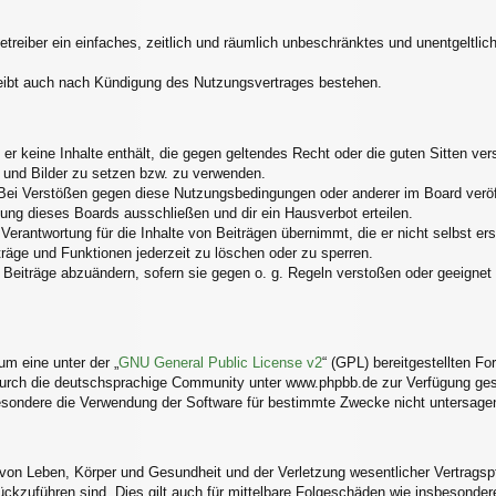
Betreiber ein einfaches, zeitlich und räumlich unbeschränktes und unentgelt
eibt auch nach Kündigung des Nutzungsvertrages bestehen.
s er keine Inhalte enthält, die gegen geltendes Recht oder die guten Sitten v
s und Bilder zu setzen bzw. zu verwenden.
Bei Verstößen gegen diese Nutzungsbedingungen oder anderer im Board veröff
ng dieses Boards ausschließen und dir ein Hausverbot erteilen.
erantwortung für die Inhalte von Beiträgen übernimmt, die er nicht selbst ers
träge und Funktionen jederzeit zu löschen oder zu sperren.
 Beiträge abzuändern, sofern sie gegen o. g. Regeln verstoßen oder geeignet
m eine unter der „
GNU General Public License v2
“ (GPL) bereitgestellten 
urch die deutschsprachige Community unter www.phpbb.de zur Verfügung geste
esondere die Verwendung der Software für bestimmte Zwecke nicht untersagen
von Leben, Körper und Gesundheit und der Verletzung wesentlicher Vertragspfli
rückzuführen sind. Dies gilt auch für mittelbare Folgeschäden wie insbesond