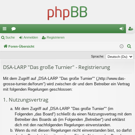
ch
Suche
or
Anmelden
Registrieren
n
eg
S
ne
Foren-Übersicht
en
m
ist
u
llz
el
rie
Sprache:
c
ug
de
re
DSA-LARP "Das große Turnier" - Registrierung
h
e
riff
n
n
Mit dem Zugriff auf „DSA-LARP "Das große Turnier"“ („http://www.das-
grosse-turnier.de/forum“) wird zwischen dir und dem Betreiber ein Vertrag
mit folgenden Regelungen geschlossen:
1. Nutzungsvertrag
Mit dem Zugriff auf „DSA-LARP "Das große Turnier"“ (im
Folgenden „das Board“) schließt du einen Nutzungsvertrag mit dem
Betreiber des Boards ab (im Folgenden „Betreiber“) und erklärst
dich mit den nachfolgenden Regelungen einverstanden.
Wenn du mit diesen Regelungen nicht einverstanden bist, so darfst