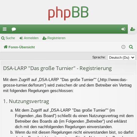
ch
Suche
or
Anmelden
Registrieren
n
eg
S
ne
Foren-Übersicht
en
m
ist
u
llz
el
rie
Sprache:
c
ug
de
re
DSA-LARP "Das große Turnier" - Registrierung
h
e
riff
n
n
Mit dem Zugriff auf „DSA-LARP "Das große Turnier"“ („http://www.das-
grosse-turnier.de/forum“) wird zwischen dir und dem Betreiber ein Vertrag
mit folgenden Regelungen geschlossen:
1. Nutzungsvertrag
Mit dem Zugriff auf „DSA-LARP "Das große Turnier"“ (im
Folgenden „das Board“) schließt du einen Nutzungsvertrag mit dem
Betreiber des Boards ab (im Folgenden „Betreiber“) und erklärst
dich mit den nachfolgenden Regelungen einverstanden.
Wenn du mit diesen Regelungen nicht einverstanden bist, so darfst