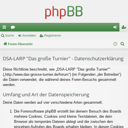
ch
Suche
or
Anmelden
Registrieren
n
eg
S
ne
Foren-Übersicht
en
m
ist
u
llz
el
rie
c
DSA-LARP "Das große Turnier" - Datenschutzerklärung
ug
de
re
h
Diese Richtlinie beschreibt, wie „DSA-LARP "Das große Turnier"“
e
riff
n
n
(„http://www.das-grosse-turnier.de/forum“) (im Folgenden „der Betreiber“)
die Daten verwendet, die während deines Foren-Besuchs gesammelt
werden.
Umfang und Art der Datenspeicherung
Deine Daten werden auf vier verschiedene Arten gesammelt:
Die Forensoftware phpBB erstellt bei deinem Besuch des Boards
mehrere Cookies. Cookies sind kleine Textdateien, die dein
Browser als temporäre Dateien ablegt und die zwischen den
einzelnen Aufrufen des Boards erhalten bleiben. In diesen Cookies