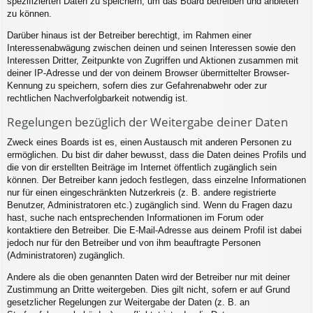
spezifizierten Daten zu speichern, um das Board betreiben und anbieten
zu können.
Darüber hinaus ist der Betreiber berechtigt, im Rahmen einer
Interessenabwägung zwischen deinen und seinen Interessen sowie den
Interessen Dritter, Zeitpunkte von Zugriffen und Aktionen zusammen mit
deiner IP-Adresse und der von deinem Browser übermittelter Browser-
Kennung zu speichern, sofern dies zur Gefahrenabwehr oder zur
rechtlichen Nachverfolgbarkeit notwendig ist.
Regelungen bezüglich der Weitergabe deiner Daten
Zweck eines Boards ist es, einen Austausch mit anderen Personen zu
ermöglichen. Du bist dir daher bewusst, dass die Daten deines Profils und
die von dir erstellten Beiträge im Internet öffentlich zugänglich sein
können. Der Betreiber kann jedoch festlegen, dass einzelne Informationen
nur für einen eingeschränkten Nutzerkreis (z. B. andere registrierte
Benutzer, Administratoren etc.) zugänglich sind. Wenn du Fragen dazu
hast, suche nach entsprechenden Informationen im Forum oder
kontaktiere den Betreiber. Die E-Mail-Adresse aus deinem Profil ist dabei
jedoch nur für den Betreiber und von ihm beauftragte Personen
(Administratoren) zugänglich.
Andere als die oben genannten Daten wird der Betreiber nur mit deiner
Zustimmung an Dritte weitergeben. Dies gilt nicht, sofern er auf Grund
gesetzlicher Regelungen zur Weitergabe der Daten (z. B. an