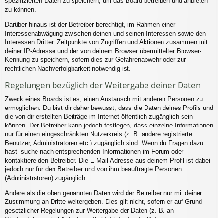
spezifizierten Daten zu speichern, um das Board betreiben und anbieten
zu können.
Darüber hinaus ist der Betreiber berechtigt, im Rahmen einer
Interessenabwägung zwischen deinen und seinen Interessen sowie den
Interessen Dritter, Zeitpunkte von Zugriffen und Aktionen zusammen mit
deiner IP-Adresse und der von deinem Browser übermittelter Browser-
Kennung zu speichern, sofern dies zur Gefahrenabwehr oder zur
rechtlichen Nachverfolgbarkeit notwendig ist.
Regelungen bezüglich der Weitergabe deiner Daten
Zweck eines Boards ist es, einen Austausch mit anderen Personen zu
ermöglichen. Du bist dir daher bewusst, dass die Daten deines Profils und
die von dir erstellten Beiträge im Internet öffentlich zugänglich sein
können. Der Betreiber kann jedoch festlegen, dass einzelne Informationen
nur für einen eingeschränkten Nutzerkreis (z. B. andere registrierte
Benutzer, Administratoren etc.) zugänglich sind. Wenn du Fragen dazu
hast, suche nach entsprechenden Informationen im Forum oder
kontaktiere den Betreiber. Die E-Mail-Adresse aus deinem Profil ist dabei
jedoch nur für den Betreiber und von ihm beauftragte Personen
(Administratoren) zugänglich.
Andere als die oben genannten Daten wird der Betreiber nur mit deiner
Zustimmung an Dritte weitergeben. Dies gilt nicht, sofern er auf Grund
gesetzlicher Regelungen zur Weitergabe der Daten (z. B. an