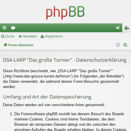
ch
Suche
or
Anmelden
Registrieren
n
eg
S
ne
Foren-Übersicht
en
m
ist
u
llz
el
rie
c
DSA-LARP "Das große Turnier" - Datenschutzerklärung
ug
de
re
h
Diese Richtlinie beschreibt, wie „DSA-LARP "Das große Turnier"“
e
riff
n
n
(„http://www.das-grosse-turnier.de/forum“) (im Folgenden „der Betreiber“)
die Daten verwendet, die während deines Foren-Besuchs gesammelt
werden.
Umfang und Art der Datenspeicherung
Deine Daten werden auf vier verschiedene Arten gesammelt:
Die Forensoftware phpBB erstellt bei deinem Besuch des Boards
mehrere Cookies. Cookies sind kleine Textdateien, die dein
Browser als temporäre Dateien ablegt und die zwischen den
einzelnen Aufrufen des Boards erhalten bleiben. In diesen Cookies