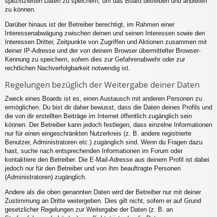
spezifizierten Daten zu speichern, um das Board betreiben und anbieten
zu können.
Darüber hinaus ist der Betreiber berechtigt, im Rahmen einer
Interessenabwägung zwischen deinen und seinen Interessen sowie den
Interessen Dritter, Zeitpunkte von Zugriffen und Aktionen zusammen mit
deiner IP-Adresse und der von deinem Browser übermittelter Browser-
Kennung zu speichern, sofern dies zur Gefahrenabwehr oder zur
rechtlichen Nachverfolgbarkeit notwendig ist.
Regelungen bezüglich der Weitergabe deiner Daten
Zweck eines Boards ist es, einen Austausch mit anderen Personen zu
ermöglichen. Du bist dir daher bewusst, dass die Daten deines Profils und
die von dir erstellten Beiträge im Internet öffentlich zugänglich sein
können. Der Betreiber kann jedoch festlegen, dass einzelne Informationen
nur für einen eingeschränkten Nutzerkreis (z. B. andere registrierte
Benutzer, Administratoren etc.) zugänglich sind. Wenn du Fragen dazu
hast, suche nach entsprechenden Informationen im Forum oder
kontaktiere den Betreiber. Die E-Mail-Adresse aus deinem Profil ist dabei
jedoch nur für den Betreiber und von ihm beauftragte Personen
(Administratoren) zugänglich.
Andere als die oben genannten Daten wird der Betreiber nur mit deiner
Zustimmung an Dritte weitergeben. Dies gilt nicht, sofern er auf Grund
gesetzlicher Regelungen zur Weitergabe der Daten (z. B. an