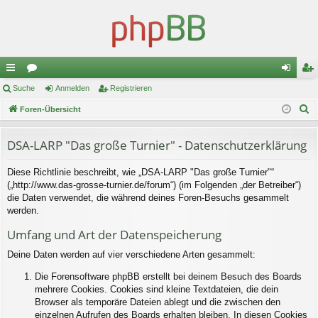
ch
Suche
or
Anmelden
Registrieren
n
eg
S
ne
Foren-Übersicht
en
m
ist
u
llz
el
rie
c
DSA-LARP "Das große Turnier" - Datenschutzerklärung
ug
de
re
h
Diese Richtlinie beschreibt, wie „DSA-LARP "Das große Turnier"“
e
riff
n
n
(„http://www.das-grosse-turnier.de/forum“) (im Folgenden „der Betreiber“)
die Daten verwendet, die während deines Foren-Besuchs gesammelt
werden.
Umfang und Art der Datenspeicherung
Deine Daten werden auf vier verschiedene Arten gesammelt:
Die Forensoftware phpBB erstellt bei deinem Besuch des Boards
mehrere Cookies. Cookies sind kleine Textdateien, die dein
Browser als temporäre Dateien ablegt und die zwischen den
einzelnen Aufrufen des Boards erhalten bleiben. In diesen Cookies