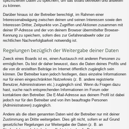
spezifizierten Daten zu speichern, um das Board betreiben und anbieten
zu können.
Darüber hinaus ist der Betreiber berechtigt, im Rahmen einer
Interessenabwägung zwischen deinen und seinen Interessen sowie den
Interessen Dritter, Zeitpunkte von Zugriffen und Aktionen zusammen mit
deiner IP-Adresse und der von deinem Browser übermittelter Browser-
Kennung zu speichern, sofern dies zur Gefahrenabwehr oder zur
rechtlichen Nachverfolgbarkeit notwendig ist.
Regelungen bezüglich der Weitergabe deiner Daten
Zweck eines Boards ist es, einen Austausch mit anderen Personen zu
ermöglichen. Du bist dir daher bewusst, dass die Daten deines Profils und
die von dir erstellten Beiträge im Internet öffentlich zugänglich sein
können. Der Betreiber kann jedoch festlegen, dass einzelne Informationen
nur für einen eingeschränkten Nutzerkreis (z. B. andere registrierte
Benutzer, Administratoren etc.) zugänglich sind. Wenn du Fragen dazu
hast, suche nach entsprechenden Informationen im Forum oder
kontaktiere den Betreiber. Die E-Mail-Adresse aus deinem Profil ist dabei
jedoch nur für den Betreiber und von ihm beauftragte Personen
(Administratoren) zugänglich.
Andere als die oben genannten Daten wird der Betreiber nur mit deiner
Zustimmung an Dritte weitergeben. Dies gilt nicht, sofern er auf Grund
gesetzlicher Regelungen zur Weitergabe der Daten (z. B. an