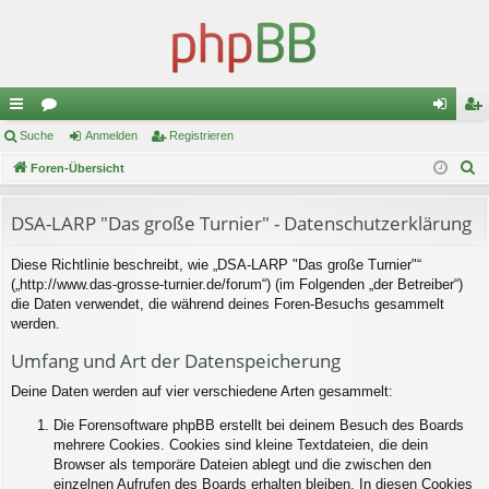
ch
Suche
or
Anmelden
Registrieren
n
eg
S
ne
Foren-Übersicht
en
m
ist
u
llz
el
rie
c
DSA-LARP "Das große Turnier" - Datenschutzerklärung
ug
de
re
h
Diese Richtlinie beschreibt, wie „DSA-LARP "Das große Turnier"“
e
riff
n
n
(„http://www.das-grosse-turnier.de/forum“) (im Folgenden „der Betreiber“)
die Daten verwendet, die während deines Foren-Besuchs gesammelt
werden.
Umfang und Art der Datenspeicherung
Deine Daten werden auf vier verschiedene Arten gesammelt:
Die Forensoftware phpBB erstellt bei deinem Besuch des Boards
mehrere Cookies. Cookies sind kleine Textdateien, die dein
Browser als temporäre Dateien ablegt und die zwischen den
einzelnen Aufrufen des Boards erhalten bleiben. In diesen Cookies