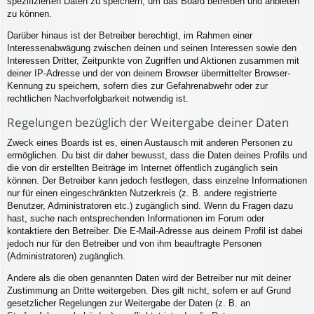
spezifizierten Daten zu speichern, um das Board betreiben und anbieten
zu können.
Darüber hinaus ist der Betreiber berechtigt, im Rahmen einer
Interessenabwägung zwischen deinen und seinen Interessen sowie den
Interessen Dritter, Zeitpunkte von Zugriffen und Aktionen zusammen mit
deiner IP-Adresse und der von deinem Browser übermittelter Browser-
Kennung zu speichern, sofern dies zur Gefahrenabwehr oder zur
rechtlichen Nachverfolgbarkeit notwendig ist.
Regelungen bezüglich der Weitergabe deiner Daten
Zweck eines Boards ist es, einen Austausch mit anderen Personen zu
ermöglichen. Du bist dir daher bewusst, dass die Daten deines Profils und
die von dir erstellten Beiträge im Internet öffentlich zugänglich sein
können. Der Betreiber kann jedoch festlegen, dass einzelne Informationen
nur für einen eingeschränkten Nutzerkreis (z. B. andere registrierte
Benutzer, Administratoren etc.) zugänglich sind. Wenn du Fragen dazu
hast, suche nach entsprechenden Informationen im Forum oder
kontaktiere den Betreiber. Die E-Mail-Adresse aus deinem Profil ist dabei
jedoch nur für den Betreiber und von ihm beauftragte Personen
(Administratoren) zugänglich.
Andere als die oben genannten Daten wird der Betreiber nur mit deiner
Zustimmung an Dritte weitergeben. Dies gilt nicht, sofern er auf Grund
gesetzlicher Regelungen zur Weitergabe der Daten (z. B. an