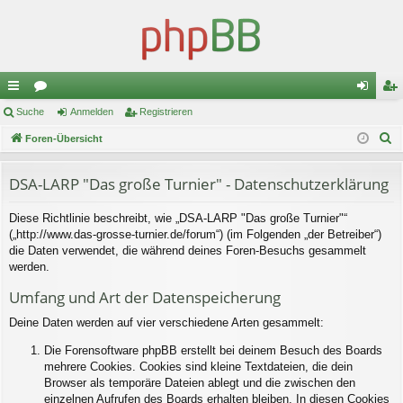
ch
Suche
or
Anmelden
Registrieren
n
eg
S
ne
Foren-Übersicht
en
m
ist
u
llz
el
rie
c
DSA-LARP "Das große Turnier" - Datenschutzerklärung
ug
de
re
h
Diese Richtlinie beschreibt, wie „DSA-LARP "Das große Turnier"“
e
riff
n
n
(„http://www.das-grosse-turnier.de/forum“) (im Folgenden „der Betreiber“)
die Daten verwendet, die während deines Foren-Besuchs gesammelt
werden.
Umfang und Art der Datenspeicherung
Deine Daten werden auf vier verschiedene Arten gesammelt:
Die Forensoftware phpBB erstellt bei deinem Besuch des Boards
mehrere Cookies. Cookies sind kleine Textdateien, die dein
Browser als temporäre Dateien ablegt und die zwischen den
einzelnen Aufrufen des Boards erhalten bleiben. In diesen Cookies