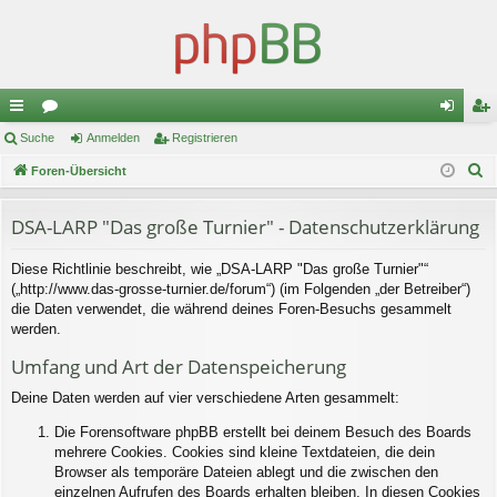
ch
Suche
or
Anmelden
Registrieren
n
eg
S
ne
Foren-Übersicht
en
m
ist
u
llz
el
rie
c
DSA-LARP "Das große Turnier" - Datenschutzerklärung
ug
de
re
h
Diese Richtlinie beschreibt, wie „DSA-LARP "Das große Turnier"“
e
riff
n
n
(„http://www.das-grosse-turnier.de/forum“) (im Folgenden „der Betreiber“)
die Daten verwendet, die während deines Foren-Besuchs gesammelt
werden.
Umfang und Art der Datenspeicherung
Deine Daten werden auf vier verschiedene Arten gesammelt:
Die Forensoftware phpBB erstellt bei deinem Besuch des Boards
mehrere Cookies. Cookies sind kleine Textdateien, die dein
Browser als temporäre Dateien ablegt und die zwischen den
einzelnen Aufrufen des Boards erhalten bleiben. In diesen Cookies