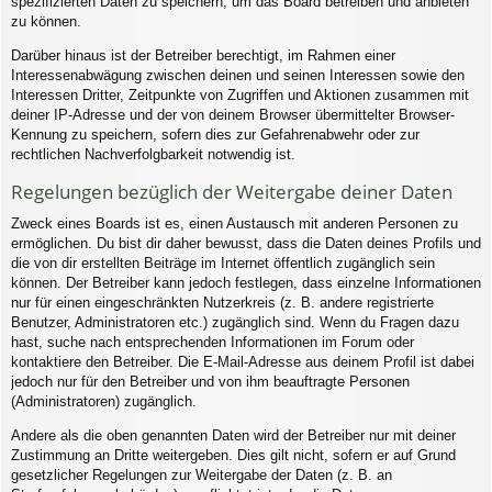
spezifizierten Daten zu speichern, um das Board betreiben und anbieten
zu können.
Darüber hinaus ist der Betreiber berechtigt, im Rahmen einer
Interessenabwägung zwischen deinen und seinen Interessen sowie den
Interessen Dritter, Zeitpunkte von Zugriffen und Aktionen zusammen mit
deiner IP-Adresse und der von deinem Browser übermittelter Browser-
Kennung zu speichern, sofern dies zur Gefahrenabwehr oder zur
rechtlichen Nachverfolgbarkeit notwendig ist.
Regelungen bezüglich der Weitergabe deiner Daten
Zweck eines Boards ist es, einen Austausch mit anderen Personen zu
ermöglichen. Du bist dir daher bewusst, dass die Daten deines Profils und
die von dir erstellten Beiträge im Internet öffentlich zugänglich sein
können. Der Betreiber kann jedoch festlegen, dass einzelne Informationen
nur für einen eingeschränkten Nutzerkreis (z. B. andere registrierte
Benutzer, Administratoren etc.) zugänglich sind. Wenn du Fragen dazu
hast, suche nach entsprechenden Informationen im Forum oder
kontaktiere den Betreiber. Die E-Mail-Adresse aus deinem Profil ist dabei
jedoch nur für den Betreiber und von ihm beauftragte Personen
(Administratoren) zugänglich.
Andere als die oben genannten Daten wird der Betreiber nur mit deiner
Zustimmung an Dritte weitergeben. Dies gilt nicht, sofern er auf Grund
gesetzlicher Regelungen zur Weitergabe der Daten (z. B. an