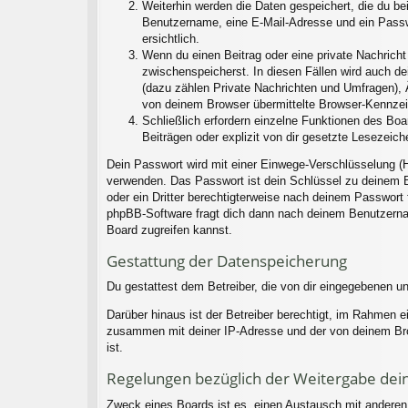
Weiterhin werden die Daten gespeichert, die du bei
Benutzername, eine E-Mail-Adresse und ein Passwo
ersichtlich.
Wenn du einen Beitrag oder eine private Nachricht 
zwischenspeicherst. In diesen Fällen wird auch d
(dazu zählen Private Nachrichten und Umfragen), 
von deinem Browser übermittelte Browser-Kennzeich
Schließlich erfordern einzelne Funktionen des Bo
Beiträgen oder explizit von dir gesetzte Lesezeic
Dein Passwort wird mit einer Einwege-Verschlüsselung (H
verwenden. Das Passwort ist dein Schlüssel zu deinem B
oder ein Dritter berechtigterweise nach deinem Passwort
phpBB-Software fragt dich dann nach deinem Benutzerna
Board zugreifen kannst.
Gestattung der Datenspeicherung
Du gestattest dem Betreiber, die von dir eingegebenen u
Darüber hinaus ist der Betreiber berechtigt, im Rahmen 
zusammen mit deiner IP-Adresse und der von deinem Brow
ist.
Regelungen bezüglich der Weitergabe dei
Zweck eines Boards ist es, einen Austausch mit anderen P