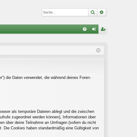
Suche
Erweiterte Suc
S
FA
n
eg
Q
m
ist
el
rie
de
re
n
n
er“) die Daten verwendet, die während deines Foren-
rowser als temporäre Dateien ablegt und die zwischen
naufrufe zugeordnet werden können), Informationen über
onen über deine Teilnahme an Umfragen (sofern du nicht
rt. Die Cookies haben standardmäßig eine Gültigkeit von