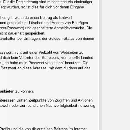
. Für die Registrierung sind mindestens ein eindeutiger
gt wurden, so ist dies für dich vor deren Eingabe
hes gilt, wenn du einen Beitrag als Entwurf
ionen gespeichert: Löschen und Ändern von Beiträgen
utzer-Passwort) und gescheiterte Anmeldeversuche. Die
icht dauerhaft gespeichert.
sverhalten bei Umfragen, der Gelesen-Status von deinen
asswort nicht auf einer Vielzahl von Webseiten zu
 dich kein Vertreter des Betreibers, von phpBB Limited
on „Ich habe mein Passwort vergessen“ benutzen. Die
 Passwort an diese Adresse, mit dem du dann auf das
 anbieten zu können.
eressen Dritter, Zeitpunkte von Zugriffen und Aktionen
wehr oder zur rechtlichen Nachverfolgbarkeit notwendig
fils und die von dir erstellten Beiträge im Internet