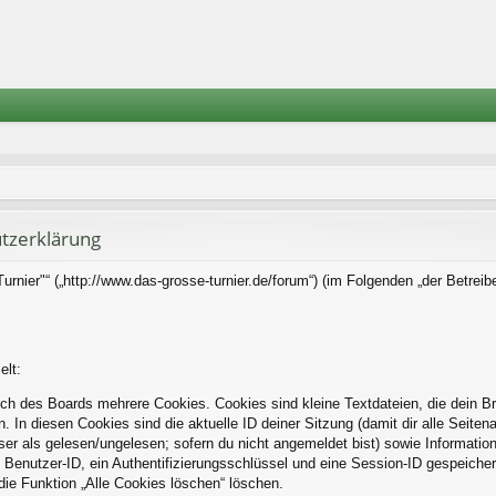
tzerklärung
rnier"“ („http://www.das-grosse-turnier.de/forum“) (im Folgenden „der Betreib
elt:
ch des Boards mehrere Cookies. Cookies sind kleine Textdateien, die dein B
. In diesen Cookies sind die aktuelle ID deiner Sitzung (damit dir alle Seite
eser als gelesen/ungelesen; sofern du nicht angemeldet bist) sowie Informati
 Benutzer-ID, ein Authentifizierungsschlüssel und eine Session-ID gespeiche
die Funktion „Alle Cookies löschen“ löschen.