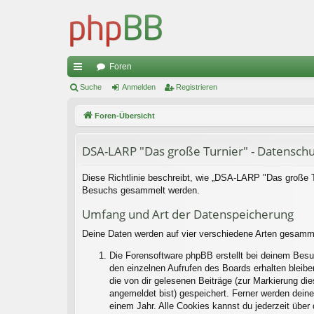
Foren
ch
Suche
Anmelden
Registrieren
ne
Foren-Übersicht
llz
DSA-LARP "Das große Turnier" - Datenschu
ug
riff
Diese Richtlinie beschreibt, wie „DSA-LARP "Das große Tu
Besuchs gesammelt werden.
Umfang und Art der Datenspeicherung
Deine Daten werden auf vier verschiedene Arten gesamm
Die Forensoftware phpBB erstellt bei deinem Besu
den einzelnen Aufrufen des Boards erhalten bleiben
die von dir gelesenen Beiträge (zur Markierung di
angemeldet bist) gespeichert. Ferner werden deine
einem Jahr. Alle Cookies kannst du jederzeit über 