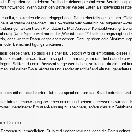
 der Registrierung, in deinem Profil oder deinem persönlichem Bereich angibst
rt notwendig. Wenn durch den Betreiber weitere Daten als notwendig festgele
erstellst, so werden die dort eingegebenen Daten ebenfalls gespeichert. Gleic
eine IP-Adresse gespeichert. Die IP-Adresse wird weiterhin bei folgenden Akt
Änderungen an zentralen Profildaten (E-Mail-Adresse, Kontoaktivierung, Ben
nung (User Agent) wird nur in der „Wer ist online?“-Funktion angezeigt und n
ards, dass weitere Daten gespeichert werden. Dazu gehören dein Abstimmung
hen oder Benachrichtigungsfunktionen.
ash) gespeichert, so dass es sicher ist. Jedoch wird dir empfohlen, dieses P
enutzerkonto für das Board, also geh mit ihm sorgsam um. Insbesondere wird
 fragen. Solltest du dein Passwort vergessen haben, so kannst du die Funkti
men und deiner E-Mail-Adresse und sendet anschließend ein neu generiertes
nd oben näher spezifizierten Daten zu speichern, um das Board betreiben und
einer Interessenabwägung zwischen deinen und seinen Interessen sowie den Int
ser übermittelter Browser-Kennung zu speichern, sofern dies zur Gefahrenab
ner Daten
ersonen zu ermöglichen. Du bist dir daher bewusst, dass die Daten deines Pro