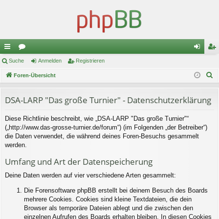
ch
Suche
or
Anmelden
Registrieren
n
eg
S
ne
Foren-Übersicht
en
m
ist
u
llz
el
rie
c
DSA-LARP "Das große Turnier" - Datenschutzerklärung
ug
de
re
h
Diese Richtlinie beschreibt, wie „DSA-LARP "Das große Turnier"“
e
riff
n
n
(„http://www.das-grosse-turnier.de/forum“) (im Folgenden „der Betreiber“)
die Daten verwendet, die während deines Foren-Besuchs gesammelt
werden.
Umfang und Art der Datenspeicherung
Deine Daten werden auf vier verschiedene Arten gesammelt:
Die Forensoftware phpBB erstellt bei deinem Besuch des Boards
mehrere Cookies. Cookies sind kleine Textdateien, die dein
Browser als temporäre Dateien ablegt und die zwischen den
einzelnen Aufrufen des Boards erhalten bleiben. In diesen Cookies