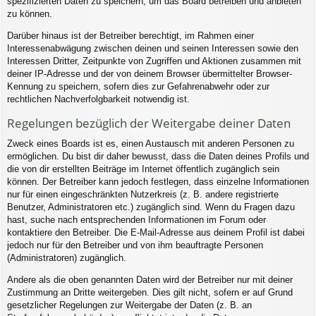
spezifizierten Daten zu speichern, um das Board betreiben und anbieten
zu können.
Darüber hinaus ist der Betreiber berechtigt, im Rahmen einer
Interessenabwägung zwischen deinen und seinen Interessen sowie den
Interessen Dritter, Zeitpunkte von Zugriffen und Aktionen zusammen mit
deiner IP-Adresse und der von deinem Browser übermittelter Browser-
Kennung zu speichern, sofern dies zur Gefahrenabwehr oder zur
rechtlichen Nachverfolgbarkeit notwendig ist.
Regelungen bezüglich der Weitergabe deiner Daten
Zweck eines Boards ist es, einen Austausch mit anderen Personen zu
ermöglichen. Du bist dir daher bewusst, dass die Daten deines Profils und
die von dir erstellten Beiträge im Internet öffentlich zugänglich sein
können. Der Betreiber kann jedoch festlegen, dass einzelne Informationen
nur für einen eingeschränkten Nutzerkreis (z. B. andere registrierte
Benutzer, Administratoren etc.) zugänglich sind. Wenn du Fragen dazu
hast, suche nach entsprechenden Informationen im Forum oder
kontaktiere den Betreiber. Die E-Mail-Adresse aus deinem Profil ist dabei
jedoch nur für den Betreiber und von ihm beauftragte Personen
(Administratoren) zugänglich.
Andere als die oben genannten Daten wird der Betreiber nur mit deiner
Zustimmung an Dritte weitergeben. Dies gilt nicht, sofern er auf Grund
gesetzlicher Regelungen zur Weitergabe der Daten (z. B. an