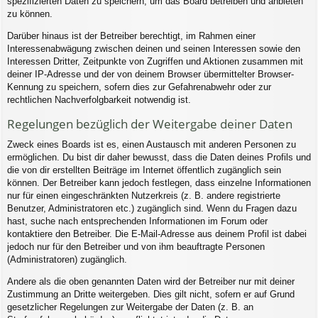
spezifizierten Daten zu speichern, um das Board betreiben und anbieten
zu können.
Darüber hinaus ist der Betreiber berechtigt, im Rahmen einer
Interessenabwägung zwischen deinen und seinen Interessen sowie den
Interessen Dritter, Zeitpunkte von Zugriffen und Aktionen zusammen mit
deiner IP-Adresse und der von deinem Browser übermittelter Browser-
Kennung zu speichern, sofern dies zur Gefahrenabwehr oder zur
rechtlichen Nachverfolgbarkeit notwendig ist.
Regelungen bezüglich der Weitergabe deiner Daten
Zweck eines Boards ist es, einen Austausch mit anderen Personen zu
ermöglichen. Du bist dir daher bewusst, dass die Daten deines Profils und
die von dir erstellten Beiträge im Internet öffentlich zugänglich sein
können. Der Betreiber kann jedoch festlegen, dass einzelne Informationen
nur für einen eingeschränkten Nutzerkreis (z. B. andere registrierte
Benutzer, Administratoren etc.) zugänglich sind. Wenn du Fragen dazu
hast, suche nach entsprechenden Informationen im Forum oder
kontaktiere den Betreiber. Die E-Mail-Adresse aus deinem Profil ist dabei
jedoch nur für den Betreiber und von ihm beauftragte Personen
(Administratoren) zugänglich.
Andere als die oben genannten Daten wird der Betreiber nur mit deiner
Zustimmung an Dritte weitergeben. Dies gilt nicht, sofern er auf Grund
gesetzlicher Regelungen zur Weitergabe der Daten (z. B. an