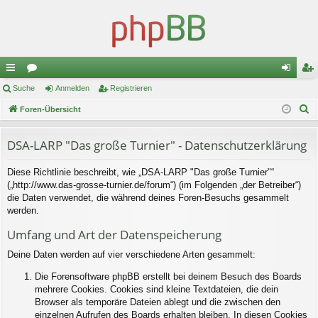
ch
Suche
or
Anmelden
Registrieren
n
eg
S
ne
Foren-Übersicht
en
m
ist
u
llz
el
rie
c
DSA-LARP "Das große Turnier" - Datenschutzerklärung
ug
de
re
h
Diese Richtlinie beschreibt, wie „DSA-LARP "Das große Turnier"“
e
riff
n
n
(„http://www.das-grosse-turnier.de/forum“) (im Folgenden „der Betreiber“)
die Daten verwendet, die während deines Foren-Besuchs gesammelt
werden.
Umfang und Art der Datenspeicherung
Deine Daten werden auf vier verschiedene Arten gesammelt:
Die Forensoftware phpBB erstellt bei deinem Besuch des Boards
mehrere Cookies. Cookies sind kleine Textdateien, die dein
Browser als temporäre Dateien ablegt und die zwischen den
einzelnen Aufrufen des Boards erhalten bleiben. In diesen Cookies