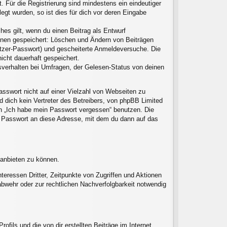
. Für die Registrierung sind mindestens ein eindeutiger
gt wurden, so ist dies für dich vor deren Eingabe
hes gilt, wenn du einen Beitrag als Entwurf
ionen gespeichert: Löschen und Ändern von Beiträgen
utzer-Passwort) und gescheiterte Anmeldeversuche. Die
icht dauerhaft gespeichert.
sverhalten bei Umfragen, der Gelesen-Status von deinen
asswort nicht auf einer Vielzahl von Webseiten zu
 dich kein Vertreter des Betreibers, von phpBB Limited
on „Ich habe mein Passwort vergessen“ benutzen. Die
 Passwort an diese Adresse, mit dem du dann auf das
 anbieten zu können.
eressen Dritter, Zeitpunkte von Zugriffen und Aktionen
wehr oder zur rechtlichen Nachverfolgbarkeit notwendig
fils und die von dir erstellten Beiträge im Internet