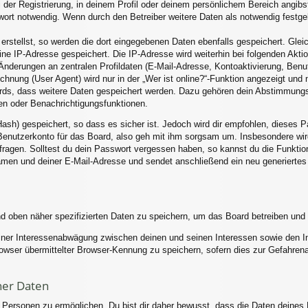
 der Registrierung, in deinem Profil oder deinem persönlichem Bereich angibst
rt notwendig. Wenn durch den Betreiber weitere Daten als notwendig festgele
erstellst, so werden die dort eingegebenen Daten ebenfalls gespeichert. Gleic
eine IP-Adresse gespeichert. Die IP-Adresse wird weiterhin bei folgenden Akt
Änderungen an zentralen Profildaten (E-Mail-Adresse, Kontoaktivierung, Ben
nung (User Agent) wird nur in der „Wer ist online?“-Funktion angezeigt und n
ards, dass weitere Daten gespeichert werden. Dazu gehören dein Abstimmung
hen oder Benachrichtigungsfunktionen.
ash) gespeichert, so dass es sicher ist. Jedoch wird dir empfohlen, dieses P
enutzerkonto für das Board, also geh mit ihm sorgsam um. Insbesondere wird
 fragen. Solltest du dein Passwort vergessen haben, so kannst du die Funkti
men und deiner E-Mail-Adresse und sendet anschließend ein neu generiertes
nd oben näher spezifizierten Daten zu speichern, um das Board betreiben und
einer Interessenabwägung zwischen deinen und seinen Interessen sowie den Int
ser übermittelter Browser-Kennung zu speichern, sofern dies zur Gefahrenab
ner Daten
ersonen zu ermöglichen. Du bist dir daher bewusst, dass die Daten deines Pro