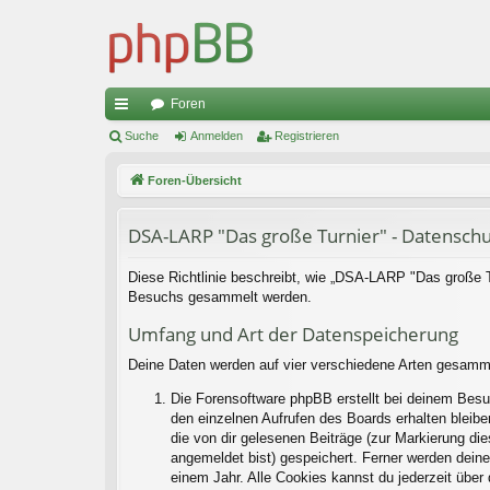
Foren
ch
Suche
Anmelden
Registrieren
ne
Foren-Übersicht
llz
DSA-LARP "Das große Turnier" - Datenschu
ug
riff
Diese Richtlinie beschreibt, wie „DSA-LARP "Das große Tu
Besuchs gesammelt werden.
Umfang und Art der Datenspeicherung
Deine Daten werden auf vier verschiedene Arten gesamm
Die Forensoftware phpBB erstellt bei deinem Besu
den einzelnen Aufrufen des Boards erhalten bleiben
die von dir gelesenen Beiträge (zur Markierung di
angemeldet bist) gespeichert. Ferner werden deine
einem Jahr. Alle Cookies kannst du jederzeit über 