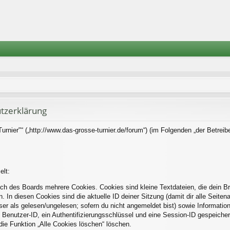
tzerklärung
rnier"“ („http://www.das-grosse-turnier.de/forum“) (im Folgenden „der Betreib
elt:
ch des Boards mehrere Cookies. Cookies sind kleine Textdateien, die dein B
. In diesen Cookies sind die aktuelle ID deiner Sitzung (damit dir alle Seite
eser als gelesen/ungelesen; sofern du nicht angemeldet bist) sowie Informati
 Benutzer-ID, ein Authentifizierungsschlüssel und eine Session-ID gespeiche
die Funktion „Alle Cookies löschen“ löschen.