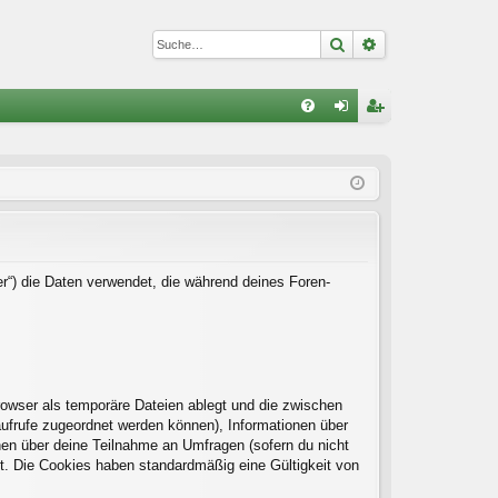
Suche
Erweiterte Suc
S
FA
n
eg
Q
m
ist
el
rie
de
re
n
n
er“) die Daten verwendet, die während deines Foren-
rowser als temporäre Dateien ablegt und die zwischen
naufrufe zugeordnet werden können), Informationen über
onen über deine Teilnahme an Umfragen (sofern du nicht
rt. Die Cookies haben standardmäßig eine Gültigkeit von