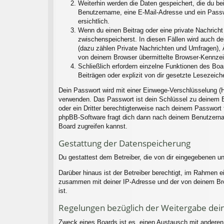
Weiterhin werden die Daten gespeichert, die du bei
Benutzername, eine E-Mail-Adresse und ein Passwo
ersichtlich.
Wenn du einen Beitrag oder eine private Nachricht 
zwischenspeicherst. In diesen Fällen wird auch d
(dazu zählen Private Nachrichten und Umfragen), 
von deinem Browser übermittelte Browser-Kennzeich
Schließlich erfordern einzelne Funktionen des Bo
Beiträgen oder explizit von dir gesetzte Lesezeic
Dein Passwort wird mit einer Einwege-Verschlüsselung (H
verwenden. Das Passwort ist dein Schlüssel zu deinem B
oder ein Dritter berechtigterweise nach deinem Passwort
phpBB-Software fragt dich dann nach deinem Benutzerna
Board zugreifen kannst.
Gestattung der Datenspeicherung
Du gestattest dem Betreiber, die von dir eingegebenen u
Darüber hinaus ist der Betreiber berechtigt, im Rahmen 
zusammen mit deiner IP-Adresse und der von deinem Brow
ist.
Regelungen bezüglich der Weitergabe dei
Zweck eines Boards ist es, einen Austausch mit anderen P