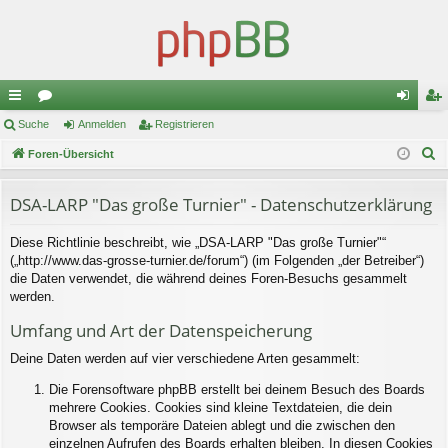
ch
Suche
or
Anmelden
Registrieren
n
eg
S
ne
Foren-Übersicht
en
m
ist
u
llz
el
rie
c
DSA-LARP "Das große Turnier" - Datenschutzerklärung
ug
de
re
h
Diese Richtlinie beschreibt, wie „DSA-LARP "Das große Turnier"“
e
riff
n
n
(„http://www.das-grosse-turnier.de/forum“) (im Folgenden „der Betreiber“)
die Daten verwendet, die während deines Foren-Besuchs gesammelt
werden.
Umfang und Art der Datenspeicherung
Deine Daten werden auf vier verschiedene Arten gesammelt:
Die Forensoftware phpBB erstellt bei deinem Besuch des Boards
mehrere Cookies. Cookies sind kleine Textdateien, die dein
Browser als temporäre Dateien ablegt und die zwischen den
einzelnen Aufrufen des Boards erhalten bleiben. In diesen Cookies