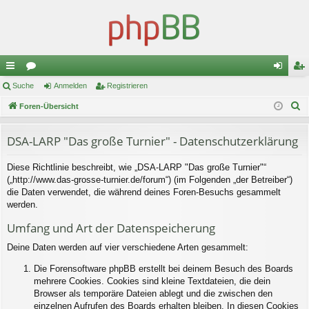
ch
Suche
or
Anmelden
Registrieren
n
eg
S
ne
Foren-Übersicht
en
m
ist
u
llz
el
rie
c
DSA-LARP "Das große Turnier" - Datenschutzerklärung
ug
de
re
h
Diese Richtlinie beschreibt, wie „DSA-LARP "Das große Turnier"“
e
riff
n
n
(„http://www.das-grosse-turnier.de/forum“) (im Folgenden „der Betreiber“)
die Daten verwendet, die während deines Foren-Besuchs gesammelt
werden.
Umfang und Art der Datenspeicherung
Deine Daten werden auf vier verschiedene Arten gesammelt:
Die Forensoftware phpBB erstellt bei deinem Besuch des Boards
mehrere Cookies. Cookies sind kleine Textdateien, die dein
Browser als temporäre Dateien ablegt und die zwischen den
einzelnen Aufrufen des Boards erhalten bleiben. In diesen Cookies