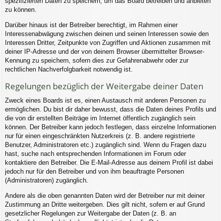
spezifizierten Daten zu speichern, um das Board betreiben und anbieten
zu können.
Darüber hinaus ist der Betreiber berechtigt, im Rahmen einer
Interessenabwägung zwischen deinen und seinen Interessen sowie den
Interessen Dritter, Zeitpunkte von Zugriffen und Aktionen zusammen mit
deiner IP-Adresse und der von deinem Browser übermittelter Browser-
Kennung zu speichern, sofern dies zur Gefahrenabwehr oder zur
rechtlichen Nachverfolgbarkeit notwendig ist.
Regelungen bezüglich der Weitergabe deiner Daten
Zweck eines Boards ist es, einen Austausch mit anderen Personen zu
ermöglichen. Du bist dir daher bewusst, dass die Daten deines Profils und
die von dir erstellten Beiträge im Internet öffentlich zugänglich sein
können. Der Betreiber kann jedoch festlegen, dass einzelne Informationen
nur für einen eingeschränkten Nutzerkreis (z. B. andere registrierte
Benutzer, Administratoren etc.) zugänglich sind. Wenn du Fragen dazu
hast, suche nach entsprechenden Informationen im Forum oder
kontaktiere den Betreiber. Die E-Mail-Adresse aus deinem Profil ist dabei
jedoch nur für den Betreiber und von ihm beauftragte Personen
(Administratoren) zugänglich.
Andere als die oben genannten Daten wird der Betreiber nur mit deiner
Zustimmung an Dritte weitergeben. Dies gilt nicht, sofern er auf Grund
gesetzlicher Regelungen zur Weitergabe der Daten (z. B. an