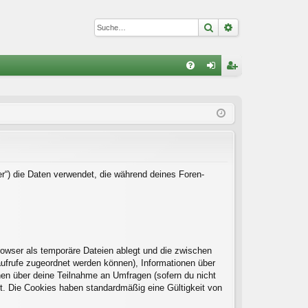
Suche
Erweiterte Suc
S
FA
n
eg
Q
m
ist
el
rie
de
re
n
n
er“) die Daten verwendet, die während deines Foren-
rowser als temporäre Dateien ablegt und die zwischen
naufrufe zugeordnet werden können), Informationen über
onen über deine Teilnahme an Umfragen (sofern du nicht
rt. Die Cookies haben standardmäßig eine Gültigkeit von