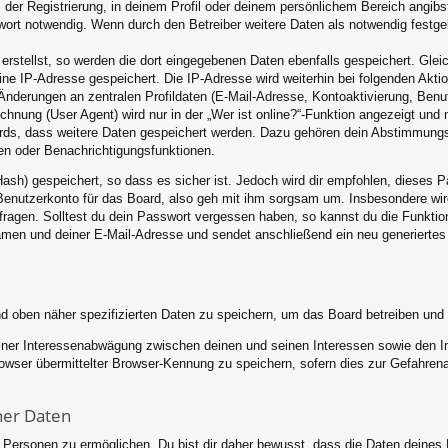
 der Registrierung, in deinem Profil oder deinem persönlichem Bereich angibst
rt notwendig. Wenn durch den Betreiber weitere Daten als notwendig festgele
erstellst, so werden die dort eingegebenen Daten ebenfalls gespeichert. Gleic
eine IP-Adresse gespeichert. Die IP-Adresse wird weiterhin bei folgenden Akt
Änderungen an zentralen Profildaten (E-Mail-Adresse, Kontoaktivierung, Ben
nung (User Agent) wird nur in der „Wer ist online?“-Funktion angezeigt und n
ards, dass weitere Daten gespeichert werden. Dazu gehören dein Abstimmung
hen oder Benachrichtigungsfunktionen.
ash) gespeichert, so dass es sicher ist. Jedoch wird dir empfohlen, dieses P
enutzerkonto für das Board, also geh mit ihm sorgsam um. Insbesondere wird
 fragen. Solltest du dein Passwort vergessen haben, so kannst du die Funkti
men und deiner E-Mail-Adresse und sendet anschließend ein neu generiertes
nd oben näher spezifizierten Daten zu speichern, um das Board betreiben und
einer Interessenabwägung zwischen deinen und seinen Interessen sowie den Int
ser übermittelter Browser-Kennung zu speichern, sofern dies zur Gefahrenab
ner Daten
ersonen zu ermöglichen. Du bist dir daher bewusst, dass die Daten deines Pro