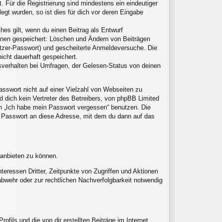
. Für die Registrierung sind mindestens ein eindeutiger
gt wurden, so ist dies für dich vor deren Eingabe
hes gilt, wenn du einen Beitrag als Entwurf
ionen gespeichert: Löschen und Ändern von Beiträgen
utzer-Passwort) und gescheiterte Anmeldeversuche. Die
icht dauerhaft gespeichert.
sverhalten bei Umfragen, der Gelesen-Status von deinen
asswort nicht auf einer Vielzahl von Webseiten zu
 dich kein Vertreter des Betreibers, von phpBB Limited
on „Ich habe mein Passwort vergessen“ benutzen. Die
 Passwort an diese Adresse, mit dem du dann auf das
 anbieten zu können.
eressen Dritter, Zeitpunkte von Zugriffen und Aktionen
wehr oder zur rechtlichen Nachverfolgbarkeit notwendig
fils und die von dir erstellten Beiträge im Internet