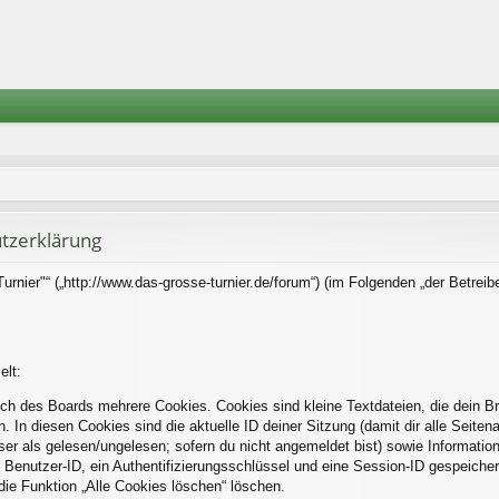
tzerklärung
rnier"“ („http://www.das-grosse-turnier.de/forum“) (im Folgenden „der Betreib
elt:
ch des Boards mehrere Cookies. Cookies sind kleine Textdateien, die dein B
. In diesen Cookies sind die aktuelle ID deiner Sitzung (damit dir alle Seite
eser als gelesen/ungelesen; sofern du nicht angemeldet bist) sowie Informati
 Benutzer-ID, ein Authentifizierungsschlüssel und eine Session-ID gespeiche
die Funktion „Alle Cookies löschen“ löschen.