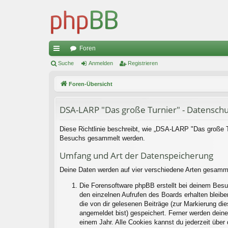
Foren
ch
Suche
Anmelden
Registrieren
ne
Foren-Übersicht
llz
DSA-LARP "Das große Turnier" - Datenschu
ug
riff
Diese Richtlinie beschreibt, wie „DSA-LARP "Das große Tu
Besuchs gesammelt werden.
Umfang und Art der Datenspeicherung
Deine Daten werden auf vier verschiedene Arten gesamm
Die Forensoftware phpBB erstellt bei deinem Besu
den einzelnen Aufrufen des Boards erhalten bleiben
die von dir gelesenen Beiträge (zur Markierung di
angemeldet bist) gespeichert. Ferner werden deine
einem Jahr. Alle Cookies kannst du jederzeit über 