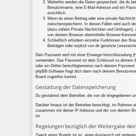
Weiterhin werden die Daten gespeichert, die du bei
Benutzername, eine E-Mail-Adresse und ein Passwo
ersichtlich.
Wenn du einen Beitrag oder eine private Nachricht 
zwischenspeicherst. In diesen Fällen wird auch d
(dazu zählen Private Nachrichten und Umfragen), 
von deinem Browser übermittelte Browser-Kennzeich
Schließlich erfordern einzelne Funktionen des Bo
Beiträgen oder explizit von dir gesetzte Lesezeic
Dein Passwort wird mit einer Einwege-Verschlüsselung (H
verwenden. Das Passwort ist dein Schlüssel zu deinem B
oder ein Dritter berechtigterweise nach deinem Passwort
phpBB-Software fragt dich dann nach deinem Benutzerna
Board zugreifen kannst.
Gestattung der Datenspeicherung
Du gestattest dem Betreiber, die von dir eingegebenen u
Darüber hinaus ist der Betreiber berechtigt, im Rahmen 
zusammen mit deiner IP-Adresse und der von deinem Brow
ist.
Regelungen bezüglich der Weitergabe dei
Zweck eines Boards ist es, einen Austausch mit anderen P