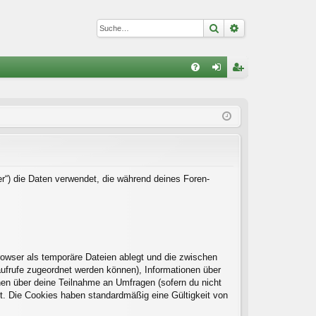
Suche
Erweiterte Suc
S
FA
n
eg
Q
m
ist
el
rie
de
re
n
n
er“) die Daten verwendet, die während deines Foren-
rowser als temporäre Dateien ablegt und die zwischen
naufrufe zugeordnet werden können), Informationen über
onen über deine Teilnahme an Umfragen (sofern du nicht
rt. Die Cookies haben standardmäßig eine Gültigkeit von