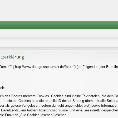
tzerklärung
rnier"“ („http://www.das-grosse-turnier.de/forum“) (im Folgenden „der Betreib
elt:
ch des Boards mehrere Cookies. Cookies sind kleine Textdateien, die dein B
. In diesen Cookies sind die aktuelle ID deiner Sitzung (damit dir alle Seite
eser als gelesen/ungelesen; sofern du nicht angemeldet bist) sowie Informati
 Benutzer-ID, ein Authentifizierungsschlüssel und eine Session-ID gespeiche
die Funktion „Alle Cookies löschen“ löschen.