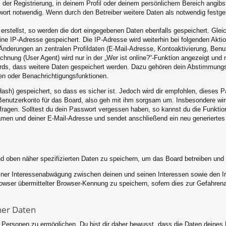
 der Registrierung, in deinem Profil oder deinem persönlichem Bereich angibst
rt notwendig. Wenn durch den Betreiber weitere Daten als notwendig festgele
erstellst, so werden die dort eingegebenen Daten ebenfalls gespeichert. Gleic
eine IP-Adresse gespeichert. Die IP-Adresse wird weiterhin bei folgenden Akt
Änderungen an zentralen Profildaten (E-Mail-Adresse, Kontoaktivierung, Ben
nung (User Agent) wird nur in der „Wer ist online?“-Funktion angezeigt und n
ards, dass weitere Daten gespeichert werden. Dazu gehören dein Abstimmung
hen oder Benachrichtigungsfunktionen.
ash) gespeichert, so dass es sicher ist. Jedoch wird dir empfohlen, dieses P
enutzerkonto für das Board, also geh mit ihm sorgsam um. Insbesondere wird
 fragen. Solltest du dein Passwort vergessen haben, so kannst du die Funkti
men und deiner E-Mail-Adresse und sendet anschließend ein neu generiertes
nd oben näher spezifizierten Daten zu speichern, um das Board betreiben und
einer Interessenabwägung zwischen deinen und seinen Interessen sowie den Int
ser übermittelter Browser-Kennung zu speichern, sofern dies zur Gefahrenab
ner Daten
ersonen zu ermöglichen. Du bist dir daher bewusst, dass die Daten deines Pro