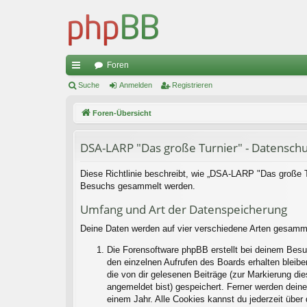
Foren
ch
Suche
Anmelden
Registrieren
ne
Foren-Übersicht
llz
DSA-LARP "Das große Turnier" - Datenschu
ug
riff
Diese Richtlinie beschreibt, wie „DSA-LARP "Das große Tu
Besuchs gesammelt werden.
Umfang und Art der Datenspeicherung
Deine Daten werden auf vier verschiedene Arten gesamm
Die Forensoftware phpBB erstellt bei deinem Besu
den einzelnen Aufrufen des Boards erhalten bleiben
die von dir gelesenen Beiträge (zur Markierung di
angemeldet bist) gespeichert. Ferner werden deine
einem Jahr. Alle Cookies kannst du jederzeit über 