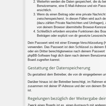
Weiterhin werden die Daten gespeichert, die du bei
Benutzername, eine E-Mail-Adresse und ein Passwo
ersichtlich.
Wenn du einen Beitrag oder eine private Nachricht 
zwischenspeicherst. In diesen Fällen wird auch d
(dazu zählen Private Nachrichten und Umfragen), 
von deinem Browser übermittelte Browser-Kennzeich
Schließlich erfordern einzelne Funktionen des Bo
Beiträgen oder explizit von dir gesetzte Lesezeic
Dein Passwort wird mit einer Einwege-Verschlüsselung (H
verwenden. Das Passwort ist dein Schlüssel zu deinem B
oder ein Dritter berechtigterweise nach deinem Passwort
phpBB-Software fragt dich dann nach deinem Benutzerna
Board zugreifen kannst.
Gestattung der Datenspeicherung
Du gestattest dem Betreiber, die von dir eingegebenen u
Darüber hinaus ist der Betreiber berechtigt, im Rahmen 
zusammen mit deiner IP-Adresse und der von deinem Brow
ist.
Regelungen bezüglich der Weitergabe dei
Zweck eines Boards ist es, einen Austausch mit anderen P