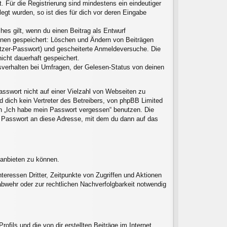
. Für die Registrierung sind mindestens ein eindeutiger
gt wurden, so ist dies für dich vor deren Eingabe
hes gilt, wenn du einen Beitrag als Entwurf
ionen gespeichert: Löschen und Ändern von Beiträgen
utzer-Passwort) und gescheiterte Anmeldeversuche. Die
icht dauerhaft gespeichert.
sverhalten bei Umfragen, der Gelesen-Status von deinen
asswort nicht auf einer Vielzahl von Webseiten zu
 dich kein Vertreter des Betreibers, von phpBB Limited
on „Ich habe mein Passwort vergessen“ benutzen. Die
 Passwort an diese Adresse, mit dem du dann auf das
 anbieten zu können.
eressen Dritter, Zeitpunkte von Zugriffen und Aktionen
wehr oder zur rechtlichen Nachverfolgbarkeit notwendig
fils und die von dir erstellten Beiträge im Internet