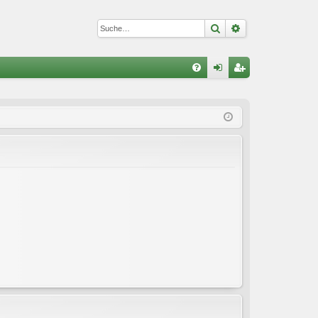
Suche
Erweiterte Suc
S
FA
n
eg
Q
m
ist
el
rie
de
re
n
n