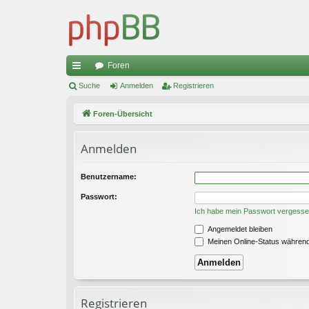
Foren
ch
Suche
Anmelden
Registrieren
ne
Foren-Übersicht
llz
Anmelden
ug
riff
Benutzername:
Passwort:
Ich habe mein Passwort vergess
Angemeldet bleiben
Meinen Online-Status während
Registrieren