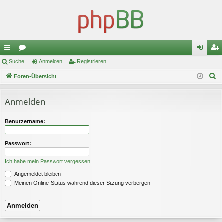
ch
Suche
or
Anmelden
Registrieren
n
eg
S
ne
Foren-Übersicht
en
m
ist
u
llz
el
rie
c
Anmelden
ug
de
re
h
e
riff
n
n
Benutzername:
Passwort:
Ich habe mein Passwort vergessen
Angemeldet bleiben
Meinen Online-Status während dieser Sitzung verbergen