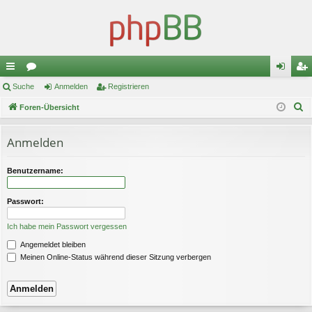
ch
Suche
or
Anmelden
Registrieren
n
eg
S
ne
Foren-Übersicht
en
m
ist
u
llz
el
rie
c
Anmelden
ug
de
re
h
e
riff
n
n
Benutzername:
Passwort:
Ich habe mein Passwort vergessen
Angemeldet bleiben
Meinen Online-Status während dieser Sitzung verbergen