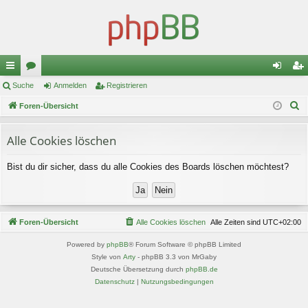
ch
Suche
or
Anmelden
Registrieren
n
eg
S
ne
Foren-Übersicht
en
m
ist
u
llz
el
rie
c
Alle Cookies löschen
ug
de
re
h
Bist du dir sicher, dass du alle Cookies des Boards löschen möchtest?
e
riff
n
n
Foren-Übersicht
Alle Cookies löschen
Alle Zeiten sind
UTC+02:00
Powered by
phpBB
® Forum Software © phpBB Limited
Style von
Arty
- phpBB 3.3 von MrGaby
Deutsche Übersetzung durch
phpBB.de
Datenschutz
|
Nutzungsbedingungen