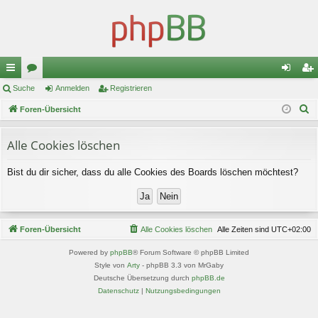
ch
Suche
or
Anmelden
Registrieren
n
eg
S
ne
Foren-Übersicht
en
m
ist
u
llz
el
rie
c
Alle Cookies löschen
ug
de
re
h
Bist du dir sicher, dass du alle Cookies des Boards löschen möchtest?
e
riff
n
n
Foren-Übersicht
Alle Cookies löschen
Alle Zeiten sind
UTC+02:00
Powered by
phpBB
® Forum Software © phpBB Limited
Style von
Arty
- phpBB 3.3 von MrGaby
Deutsche Übersetzung durch
phpBB.de
Datenschutz
|
Nutzungsbedingungen