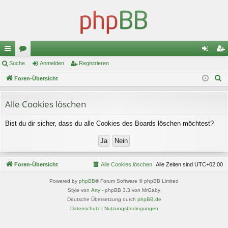
ch
Suche
or
Anmelden
Registrieren
n
eg
S
ne
Foren-Übersicht
en
m
ist
u
llz
el
rie
c
Alle Cookies löschen
ug
de
re
h
Bist du dir sicher, dass du alle Cookies des Boards löschen möchtest?
e
riff
n
n
Foren-Übersicht
Alle Cookies löschen
Alle Zeiten sind
UTC+02:00
Powered by
phpBB
® Forum Software © phpBB Limited
Style von
Arty
- phpBB 3.3 von MrGaby
Deutsche Übersetzung durch
phpBB.de
Datenschutz
|
Nutzungsbedingungen