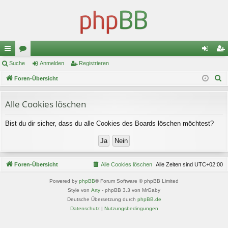
ch
Suche
or
Anmelden
Registrieren
n
eg
S
ne
Foren-Übersicht
en
m
ist
u
llz
el
rie
c
Alle Cookies löschen
ug
de
re
h
Bist du dir sicher, dass du alle Cookies des Boards löschen möchtest?
e
riff
n
n
Foren-Übersicht
Alle Cookies löschen
Alle Zeiten sind
UTC+02:00
Powered by
phpBB
® Forum Software © phpBB Limited
Style von
Arty
- phpBB 3.3 von MrGaby
Deutsche Übersetzung durch
phpBB.de
Datenschutz
|
Nutzungsbedingungen