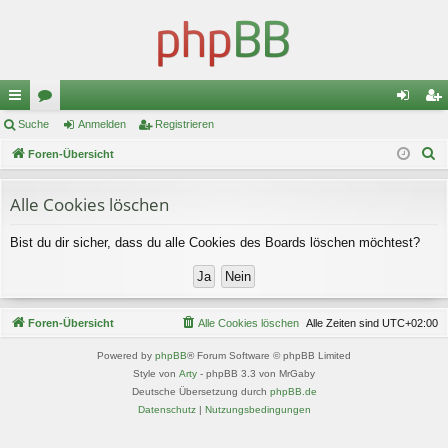
ch
Suche
or
Anmelden
Registrieren
n
eg
S
ne
Foren-Übersicht
en
m
ist
u
llz
el
rie
c
Alle Cookies löschen
ug
de
re
h
Bist du dir sicher, dass du alle Cookies des Boards löschen möchtest?
e
riff
n
n
Foren-Übersicht
Alle Cookies löschen
Alle Zeiten sind
UTC+02:00
Powered by
phpBB
® Forum Software © phpBB Limited
Style von
Arty
- phpBB 3.3 von MrGaby
Deutsche Übersetzung durch
phpBB.de
Datenschutz
|
Nutzungsbedingungen