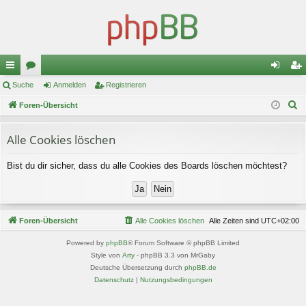
ch
Suche
or
Anmelden
Registrieren
n
eg
S
ne
Foren-Übersicht
en
m
ist
u
llz
el
rie
c
Alle Cookies löschen
ug
de
re
h
Bist du dir sicher, dass du alle Cookies des Boards löschen möchtest?
e
riff
n
n
Foren-Übersicht
Alle Cookies löschen
Alle Zeiten sind
UTC+02:00
Powered by
phpBB
® Forum Software © phpBB Limited
Style von
Arty
- phpBB 3.3 von MrGaby
Deutsche Übersetzung durch
phpBB.de
Datenschutz
|
Nutzungsbedingungen