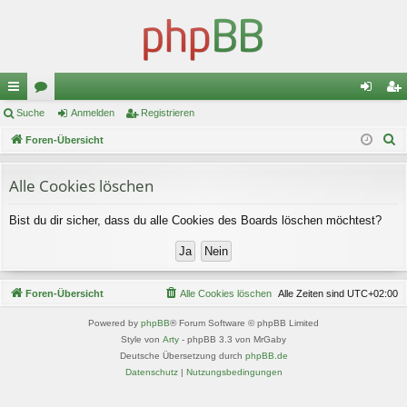
ch
Suche
or
Anmelden
Registrieren
n
eg
S
ne
Foren-Übersicht
en
m
ist
u
llz
el
rie
c
Alle Cookies löschen
ug
de
re
h
Bist du dir sicher, dass du alle Cookies des Boards löschen möchtest?
e
riff
n
n
Foren-Übersicht
Alle Cookies löschen
Alle Zeiten sind
UTC+02:00
Powered by
phpBB
® Forum Software © phpBB Limited
Style von
Arty
- phpBB 3.3 von MrGaby
Deutsche Übersetzung durch
phpBB.de
Datenschutz
|
Nutzungsbedingungen