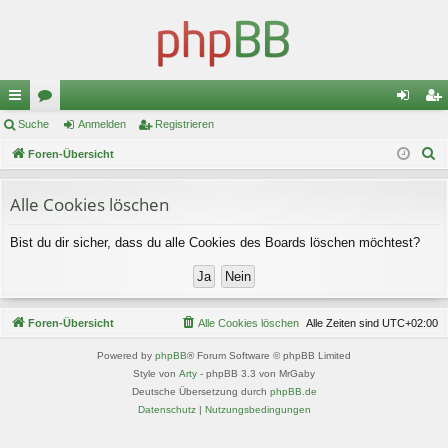
ch
Suche
or
Anmelden
Registrieren
n
eg
S
ne
Foren-Übersicht
en
m
ist
u
llz
el
rie
c
Alle Cookies löschen
ug
de
re
h
Bist du dir sicher, dass du alle Cookies des Boards löschen möchtest?
e
riff
n
n
Foren-Übersicht
Alle Cookies löschen
Alle Zeiten sind
UTC+02:00
Powered by
phpBB
® Forum Software © phpBB Limited
Style von
Arty
- phpBB 3.3 von MrGaby
Deutsche Übersetzung durch
phpBB.de
Datenschutz
|
Nutzungsbedingungen