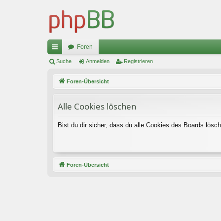
Foren
ch
Suche
Anmelden
Registrieren
ne
Foren-Übersicht
llz
Alle Cookies löschen
ug
riff
Bist du dir sicher, dass du alle Cookies des Boards lös
Foren-Übersicht