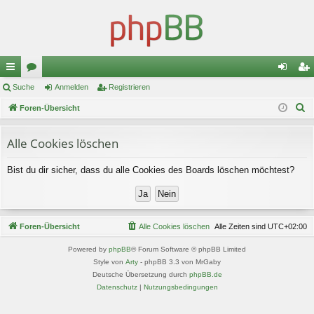
ch
Suche
or
Anmelden
Registrieren
n
eg
S
ne
Foren-Übersicht
en
m
ist
u
llz
el
rie
c
Alle Cookies löschen
ug
de
re
h
Bist du dir sicher, dass du alle Cookies des Boards löschen möchtest?
e
riff
n
n
Foren-Übersicht
Alle Cookies löschen
Alle Zeiten sind
UTC+02:00
Powered by
phpBB
® Forum Software © phpBB Limited
Style von
Arty
- phpBB 3.3 von MrGaby
Deutsche Übersetzung durch
phpBB.de
Datenschutz
|
Nutzungsbedingungen