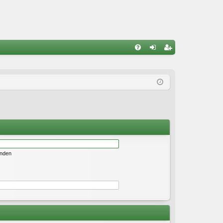
S
FA
n
eg
Q
m
ist
el
rie
de
re
n
n
enden