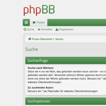
Foren
ch
Suche
Anmelden
Registrieren
ne
Foren-Übersicht
Suche
llz
Suche
ug
riff
Suchanfrage
Suche nach Wörtern:
Setze ein
+
vor ein Wort, das gefunden werden muss und ein
-
vor e
gefunden werden darf. Verwende mehrere Wörter getrennt durch
|
in
wenn nur eines der Wörter gefunden werden muss. Benutze ein * als 
teilweise Übereinstimmungen.
Zu suchender Autor:
Benutze ein * als Platzhalter für teilweise Übereinstimmungen.
Suchoptionen