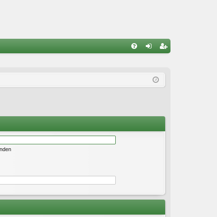
S
FA
n
eg
Q
m
ist
el
rie
de
re
n
n
enden