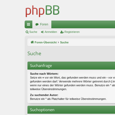
Foren
ch
Suche
Anmelden
Registrieren
ne
Foren-Übersicht
Suche
llz
Suche
ug
riff
Suchanfrage
Suche nach Wörtern:
Setze ein
+
vor ein Wort, das gefunden werden muss und ein
-
vor e
gefunden werden darf. Verwende mehrere Wörter getrennt durch
|
in
wenn nur eines der Wörter gefunden werden muss. Benutze ein * als 
teilweise Übereinstimmungen.
Zu suchender Autor:
Benutze ein * als Platzhalter für teilweise Übereinstimmungen.
Suchoptionen