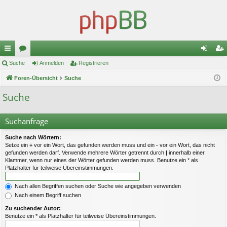
ch
Suche
or
Anmelden
Registrieren
n
eg
ne
Foren-Übersicht
en
Suche
m
ist
llz
el
rie
Suche
ug
de
re
Suchanfrage
riff
n
n
Suche nach Wörtern:
Setze ein
+
vor ein Wort, das gefunden werden muss und ein
-
vor ein Wort, das nicht
gefunden werden darf. Verwende mehrere Wörter getrennt durch
|
innerhalb einer
Klammer, wenn nur eines der Wörter gefunden werden muss. Benutze ein * als
Platzhalter für teilweise Übereinstimmungen.
Nach allen Begriffen suchen oder Suche wie angegeben verwenden
Nach einem Begriff suchen
Zu suchender Autor:
Benutze ein * als Platzhalter für teilweise Übereinstimmungen.