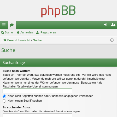
ch
Suche
or
Anmelden
Registrieren
n
eg
ne
Foren-Übersicht
en
Suche
m
ist
llz
el
rie
Suche
ug
de
re
Suchanfrage
riff
n
n
Suche nach Wörtern:
Setze ein
+
vor ein Wort, das gefunden werden muss und ein
-
vor ein Wort, das nicht
gefunden werden darf. Verwende mehrere Wörter getrennt durch
|
innerhalb einer
Klammer, wenn nur eines der Wörter gefunden werden muss. Benutze ein * als
Platzhalter für teilweise Übereinstimmungen.
Nach allen Begriffen suchen oder Suche wie angegeben verwenden
Nach einem Begriff suchen
Zu suchender Autor:
Benutze ein * als Platzhalter für teilweise Übereinstimmungen.