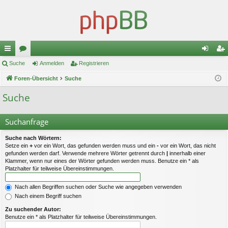
ch
Suche
or
Anmelden
Registrieren
n
eg
ne
Foren-Übersicht
en
Suche
m
ist
llz
el
rie
Suche
ug
de
re
Suchanfrage
riff
n
n
Suche nach Wörtern:
Setze ein
+
vor ein Wort, das gefunden werden muss und ein
-
vor ein Wort, das nicht
gefunden werden darf. Verwende mehrere Wörter getrennt durch
|
innerhalb einer
Klammer, wenn nur eines der Wörter gefunden werden muss. Benutze ein * als
Platzhalter für teilweise Übereinstimmungen.
Nach allen Begriffen suchen oder Suche wie angegeben verwenden
Nach einem Begriff suchen
Zu suchender Autor:
Benutze ein * als Platzhalter für teilweise Übereinstimmungen.