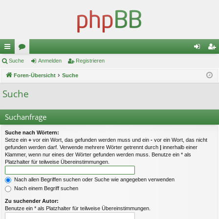
ch
Suche
or
Anmelden
Registrieren
n
eg
ne
Foren-Übersicht
en
Suche
m
ist
llz
el
rie
Suche
ug
de
re
Suchanfrage
riff
n
n
Suche nach Wörtern:
Setze ein
+
vor ein Wort, das gefunden werden muss und ein
-
vor ein Wort, das nicht
gefunden werden darf. Verwende mehrere Wörter getrennt durch
|
innerhalb einer
Klammer, wenn nur eines der Wörter gefunden werden muss. Benutze ein * als
Platzhalter für teilweise Übereinstimmungen.
Nach allen Begriffen suchen oder Suche wie angegeben verwenden
Nach einem Begriff suchen
Zu suchender Autor:
Benutze ein * als Platzhalter für teilweise Übereinstimmungen.