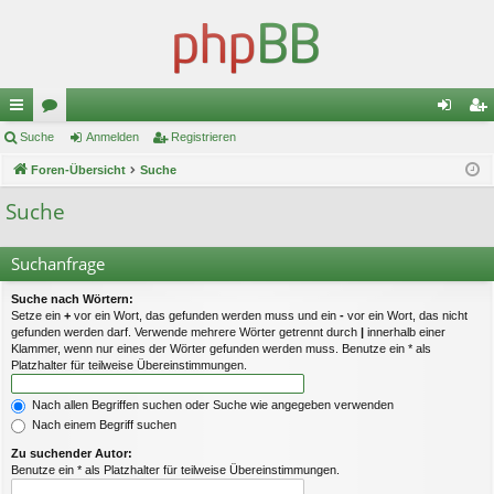
ch
Suche
or
Anmelden
Registrieren
n
eg
ne
Foren-Übersicht
en
Suche
m
ist
llz
el
rie
Suche
ug
de
re
Suchanfrage
riff
n
n
Suche nach Wörtern:
Setze ein
+
vor ein Wort, das gefunden werden muss und ein
-
vor ein Wort, das nicht
gefunden werden darf. Verwende mehrere Wörter getrennt durch
|
innerhalb einer
Klammer, wenn nur eines der Wörter gefunden werden muss. Benutze ein * als
Platzhalter für teilweise Übereinstimmungen.
Nach allen Begriffen suchen oder Suche wie angegeben verwenden
Nach einem Begriff suchen
Zu suchender Autor:
Benutze ein * als Platzhalter für teilweise Übereinstimmungen.