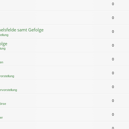
0
0
elsfelde samt Gefolge
0
ellung
olge
0
lung
0
ten
0
orstellung
0
rvorstellung
0
börse
0
ier
0