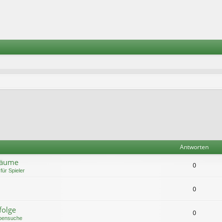
Antworten
bäume
0
für Spieler
0
folge
0
pensuche