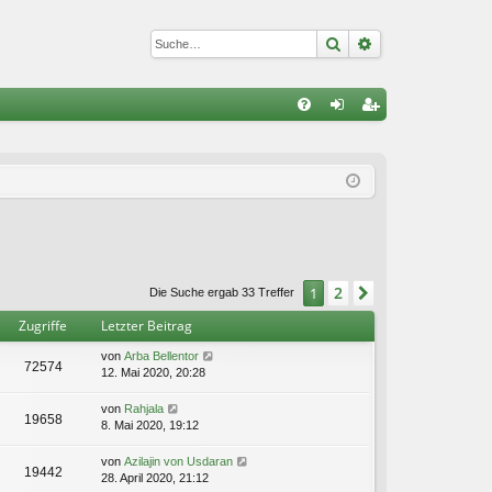
Suche
Erweiterte Suc
S
FA
n
eg
Q
m
ist
el
rie
de
re
n
n
2
1
Nächste
Die Suche ergab 33 Treffer
Zugriffe
Letzter Beitrag
von
Arba Bellentor
72574
12. Mai 2020, 20:28
von
Rahjala
19658
8. Mai 2020, 19:12
von
Azilajin von Usdaran
19442
28. April 2020, 21:12