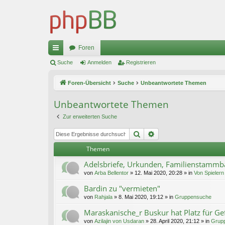
Foren
ch
Suche
Anmelden
Registrieren
ne
Foren-Übersicht
Suche
Unbeantwortete Themen
llz
Unbeantwortete Themen
ug
Zur erweiterten Suche
riff
Suche
Erweiterte Suche
Themen
Adelsbriefe, Urkunden, Familienstamm
von
Arba Bellentor
»
12. Mai 2020, 20:28
» in
Von Spielern 
Bardin zu "vermieten"
von
Rahjala
»
8. Mai 2020, 19:12
» in
Gruppensuche
Maraskanische_r Buskur hat Platz für Ge
von
Azilajin von Usdaran
»
28. April 2020, 21:12
» in
Grup