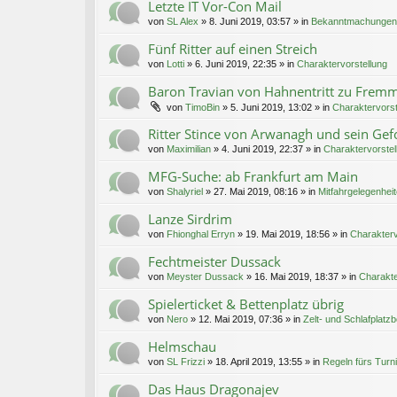
Letzte IT Vor-Con Mail
von
SL Alex
»
8. Juni 2019, 03:57
» in
Bekanntmachungen
Fünf Ritter auf einen Streich
von
Lotti
»
6. Juni 2019, 22:35
» in
Charaktervorstellung
Baron Travian von Hahnentritt zu Fremm
von
TimoBin
»
5. Juni 2019, 13:02
» in
Charaktervorst
Ritter Stince von Arwanagh und sein Gef
von
Maximilian
»
4. Juni 2019, 22:37
» in
Charaktervorstel
MFG-Suche: ab Frankfurt am Main
von
Shalyriel
»
27. Mai 2019, 08:16
» in
Mitfahrgelegenhei
Lanze Sirdrim
von
Fhionghal Erryn
»
19. Mai 2019, 18:56
» in
Charakterv
Fechtmeister Dussack
von
Meyster Dussack
»
16. Mai 2019, 18:37
» in
Charakte
Spielerticket & Bettenplatz übrig
von
Nero
»
12. Mai 2019, 07:36
» in
Zelt- und Schlafplatz
Helmschau
von
SL Frizzi
»
18. April 2019, 13:55
» in
Regeln fürs Turn
Das Haus Dragonajev