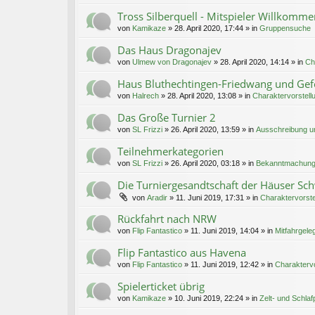
Tross Silberquell - Mitspieler Willkomme
von
Kamikaze
»
28. April 2020, 17:44
» in
Gruppensuche
Das Haus Dragonajev
von
Ulmew von Dragonajev
»
28. April 2020, 14:14
» in
Ch
Haus Bluthechtingen-Friedwang und Gef
von
Halrech
»
28. April 2020, 13:08
» in
Charaktervorstell
Das Große Turnier 2
von
SL Frizzi
»
26. April 2020, 13:59
» in
Ausschreibung u
Teilnehmerkategorien
von
SL Frizzi
»
26. April 2020, 03:18
» in
Bekanntmachung
Die Turniergesandtschaft der Häuser 
von
Aradir
»
11. Juni 2019, 17:31
» in
Charaktervorste
Rückfahrt nach NRW
von
Flip Fantastico
»
11. Juni 2019, 14:04
» in
Mitfahrgele
Flip Fantastico aus Havena
von
Flip Fantastico
»
11. Juni 2019, 12:42
» in
Charaktervo
Spielerticket übrig
von
Kamikaze
»
10. Juni 2019, 22:24
» in
Zelt- und Schlaf