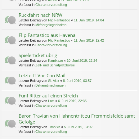
Letzter Beitrag von
Aradir
«
11. Juni 2019, 17:31
Verfasst in
Charaktervorstellung
Rückfahrt nach NRW
Letzter Beitrag von
Flip Fantastico
«
11. Juni 2019, 14:04
Verfasst in
Mitfahrgelegenheiten
Flip Fantastico aus Havena
Letzter Beitrag von
Flip Fantastico
«
11. Juni 2019, 12:42
Verfasst in
Charaktervorstellung
Spielerticket übrig
Letzter Beitrag von
Kamikaze
«
10. Juni 2019, 22:24
Verfasst in
Zelt- und Schlafplatzbörse
Letzte IT Vor-Con Mail
Letzter Beitrag von
SL Alex
«
8. Juni 2019, 03:57
Verfasst in
Bekanntmachungen
Fünf Ritter auf einen Streich
Letzter Beitrag von
Lotti
«
6. Juni 2019, 22:35
Verfasst in
Charaktervorstellung
Baron Travian von Hahnentritt zu Fremmelsfelde samt
Gefolge
Letzter Beitrag von
TimoBin
«
5. Juni 2019, 13:02
Verfasst in
Charaktervorstellung