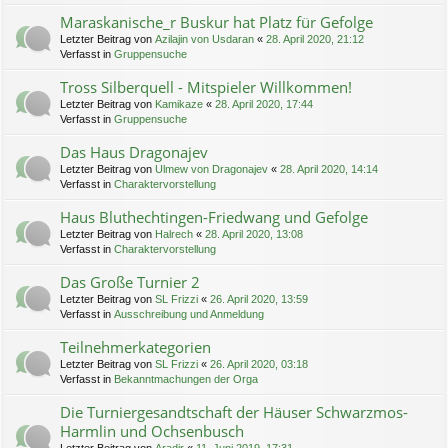
Maraskanische_r Buskur hat Platz für Gefolge
Letzter Beitrag von
Azilajin von Usdaran
«
28. April 2020, 21:12
Verfasst in
Gruppensuche
Tross Silberquell - Mitspieler Willkommen!
Letzter Beitrag von
Kamikaze
«
28. April 2020, 17:44
Verfasst in
Gruppensuche
Das Haus Dragonajev
Letzter Beitrag von
Ulmew von Dragonajev
«
28. April 2020, 14:14
Verfasst in
Charaktervorstellung
Haus Bluthechtingen-Friedwang und Gefolge
Letzter Beitrag von
Halrech
«
28. April 2020, 13:08
Verfasst in
Charaktervorstellung
Das Große Turnier 2
Letzter Beitrag von
SL Frizzi
«
26. April 2020, 13:59
Verfasst in
Ausschreibung und Anmeldung
Teilnehmerkategorien
Letzter Beitrag von
SL Frizzi
«
26. April 2020, 03:18
Verfasst in
Bekanntmachungen der Orga
Die Turniergesandtschaft der Häuser Schwarzmos-
Harmlin und Ochsenbusch