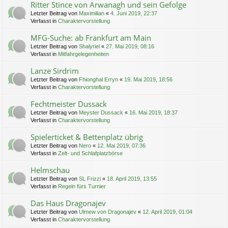
Ritter Stince von Arwanagh und sein Gefolge
Letzter Beitrag von
Maximilian
«
4. Juni 2019, 22:37
Verfasst in
Charaktervorstellung
MFG-Suche: ab Frankfurt am Main
Letzter Beitrag von
Shalyriel
«
27. Mai 2019, 08:16
Verfasst in
Mitfahrgelegenheiten
Lanze Sirdrim
Letzter Beitrag von
Fhionghal Erryn
«
19. Mai 2019, 18:56
Verfasst in
Charaktervorstellung
Fechtmeister Dussack
Letzter Beitrag von
Meyster Dussack
«
16. Mai 2019, 18:37
Verfasst in
Charaktervorstellung
Spielerticket & Bettenplatz übrig
Letzter Beitrag von
Nero
«
12. Mai 2019, 07:36
Verfasst in
Zelt- und Schlafplatzbörse
Helmschau
Letzter Beitrag von
SL Frizzi
«
18. April 2019, 13:55
Verfasst in
Regeln fürs Turnier
Das Haus Dragonajev
Letzter Beitrag von
Ulmew von Dragonajev
«
12. April 2019, 01:04
Verfasst in
Charaktervorstellung