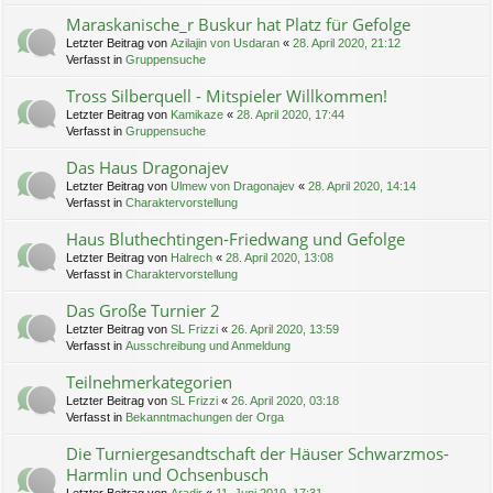
Maraskanische_r Buskur hat Platz für Gefolge
Letzter Beitrag von
Azilajin von Usdaran
«
28. April 2020, 21:12
Verfasst in
Gruppensuche
Tross Silberquell - Mitspieler Willkommen!
Letzter Beitrag von
Kamikaze
«
28. April 2020, 17:44
Verfasst in
Gruppensuche
Das Haus Dragonajev
Letzter Beitrag von
Ulmew von Dragonajev
«
28. April 2020, 14:14
Verfasst in
Charaktervorstellung
Haus Bluthechtingen-Friedwang und Gefolge
Letzter Beitrag von
Halrech
«
28. April 2020, 13:08
Verfasst in
Charaktervorstellung
Das Große Turnier 2
Letzter Beitrag von
SL Frizzi
«
26. April 2020, 13:59
Verfasst in
Ausschreibung und Anmeldung
Teilnehmerkategorien
Letzter Beitrag von
SL Frizzi
«
26. April 2020, 03:18
Verfasst in
Bekanntmachungen der Orga
Die Turniergesandtschaft der Häuser Schwarzmos-
Harmlin und Ochsenbusch