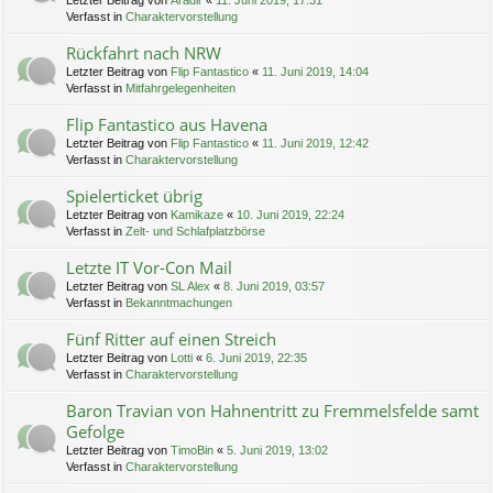
Letzter Beitrag von
Aradir
«
11. Juni 2019, 17:31
Verfasst in
Charaktervorstellung
Rückfahrt nach NRW
Letzter Beitrag von
Flip Fantastico
«
11. Juni 2019, 14:04
Verfasst in
Mitfahrgelegenheiten
Flip Fantastico aus Havena
Letzter Beitrag von
Flip Fantastico
«
11. Juni 2019, 12:42
Verfasst in
Charaktervorstellung
Spielerticket übrig
Letzter Beitrag von
Kamikaze
«
10. Juni 2019, 22:24
Verfasst in
Zelt- und Schlafplatzbörse
Letzte IT Vor-Con Mail
Letzter Beitrag von
SL Alex
«
8. Juni 2019, 03:57
Verfasst in
Bekanntmachungen
Fünf Ritter auf einen Streich
Letzter Beitrag von
Lotti
«
6. Juni 2019, 22:35
Verfasst in
Charaktervorstellung
Baron Travian von Hahnentritt zu Fremmelsfelde samt
Gefolge
Letzter Beitrag von
TimoBin
«
5. Juni 2019, 13:02
Verfasst in
Charaktervorstellung