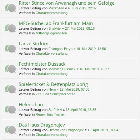
Ritter Stince von Arwanagh und sein Gefolge
Letzter Beitrag von
Maximilian
«
4. Juni 2019, 22:37
Verfasst in
Charaktervorstellung
MFG-Suche: ab Frankfurt am Main
Letzter Beitrag von
Shalyriel
«
27. Mai 2019, 08:16
Verfasst in
Mitfahrgelegenheiten
Lanze Sirdrim
Letzter Beitrag von
Fhionghal Erryn
«
19. Mai 2019, 18:56
Verfasst in
Charaktervorstellung
Fechtmeister Dussack
Letzter Beitrag von
Meyster Dussack
«
16. Mai 2019, 18:37
Verfasst in
Charaktervorstellung
Spielerticket & Bettenplatz übrig
Letzter Beitrag von
Nero
«
12. Mai 2019, 07:36
Verfasst in
Zelt- und Schlafplatzbörse
Helmschau
Letzter Beitrag von
SL Frizzi
«
18. April 2019, 13:55
Verfasst in
Regeln fürs Turnier
Das Haus Dragonajev
Letzter Beitrag von
Ulmew von Dragonajev
«
12. April 2019, 01:04
Verfasst in
Charaktervorstellung