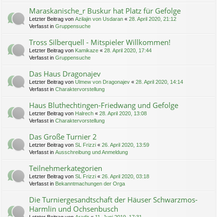
Maraskanische_r Buskur hat Platz für Gefolge
Letzter Beitrag von
Azilajin von Usdaran
«
28. April 2020, 21:12
Verfasst in
Gruppensuche
Tross Silberquell - Mitspieler Willkommen!
Letzter Beitrag von
Kamikaze
«
28. April 2020, 17:44
Verfasst in
Gruppensuche
Das Haus Dragonajev
Letzter Beitrag von
Ulmew von Dragonajev
«
28. April 2020, 14:14
Verfasst in
Charaktervorstellung
Haus Bluthechtingen-Friedwang und Gefolge
Letzter Beitrag von
Halrech
«
28. April 2020, 13:08
Verfasst in
Charaktervorstellung
Das Große Turnier 2
Letzter Beitrag von
SL Frizzi
«
26. April 2020, 13:59
Verfasst in
Ausschreibung und Anmeldung
Teilnehmerkategorien
Letzter Beitrag von
SL Frizzi
«
26. April 2020, 03:18
Verfasst in
Bekanntmachungen der Orga
Die Turniergesandtschaft der Häuser Schwarzmos-
Harmlin und Ochsenbusch