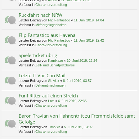
Letzter Beitrag von
Aradir
«
11. Juni 2019, 17:31
Verfasst in
Charaktervorstellung
Rückfahrt nach NRW
Letzter Beitrag von
Flip Fantastico
«
11. Juni 2019, 14:04
Verfasst in
Mitfahrgelegenheiten
Flip Fantastico aus Havena
Letzter Beitrag von
Flip Fantastico
«
11. Juni 2019, 12:42
Verfasst in
Charaktervorstellung
Spielerticket übrig
Letzter Beitrag von
Kamikaze
«
10. Juni 2019, 22:24
Verfasst in
Zelt- und Schlafplatzbörse
Letzte IT Vor-Con Mail
Letzter Beitrag von
SL Alex
«
8. Juni 2019, 03:57
Verfasst in
Bekanntmachungen
Fünf Ritter auf einen Streich
Letzter Beitrag von
Lotti
«
6. Juni 2019, 22:35
Verfasst in
Charaktervorstellung
Baron Travian von Hahnentritt zu Fremmelsfelde samt
Gefolge
Letzter Beitrag von
TimoBin
«
5. Juni 2019, 13:02
Verfasst in
Charaktervorstellung