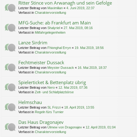
Ritter Stince von Arwanagh und sein Gefolge
Letzter Beitrag von
Maximilian
«
4. Juni 2019, 22:37
Verfasst in
Charaktervorstellung
MFG-Suche: ab Frankfurt am Main
Letzter Beitrag von
Shalyriel
«
27. Mai 2019, 08:16
Verfasst in
Mitfahrgelegenheiten
Lanze Sirdrim
Letzter Beitrag von
Fhionghal Erryn
«
19. Mai 2019, 18:56
Verfasst in
Charaktervorstellung
Fechtmeister Dussack
Letzter Beitrag von
Meyster Dussack
«
16. Mai 2019, 18:37
Verfasst in
Charaktervorstellung
Spielerticket & Bettenplatz übrig
Letzter Beitrag von
Nero
«
12. Mai 2019, 07:36
Verfasst in
Zelt- und Schlafplatzbörse
Helmschau
Letzter Beitrag von
SL Frizzi
«
18. April 2019, 13:55
Verfasst in
Regeln fürs Turnier
Das Haus Dragonajev
Letzter Beitrag von
Ulmew von Dragonajev
«
12. April 2019, 01:04
Verfasst in
Charaktervorstellung