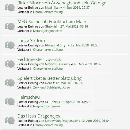
Ritter Stince von Arwanagh und sein Gefolge
Letzter Beitrag von
Maximilian
«
4. Juni 2019, 22:37
Verfasst in
Charaktervorstellung
MFG-Suche: ab Frankfurt am Main
Letzter Beitrag von
Shalyriel
«
27. Mai 2019, 08:16
Verfasst in
Mitfahrgelegenheiten
Lanze Sirdrim
Letzter Beitrag von
Fhionghal Erryn
«
19. Mai 2019, 18:56
Verfasst in
Charaktervorstellung
Fechtmeister Dussack
Letzter Beitrag von
Meyster Dussack
«
16. Mai 2019, 18:37
Verfasst in
Charaktervorstellung
Spielerticket & Bettenplatz übrig
Letzter Beitrag von
Nero
«
12. Mai 2019, 07:36
Verfasst in
Zelt- und Schlafplatzbörse
Helmschau
Letzter Beitrag von
SL Frizzi
«
18. April 2019, 13:55
Verfasst in
Regeln fürs Turnier
Das Haus Dragonajev
Letzter Beitrag von
Ulmew von Dragonajev
«
12. April 2019, 01:04
Verfasst in
Charaktervorstellung