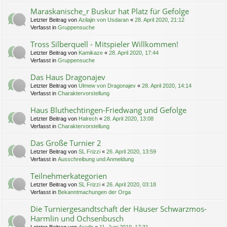
Maraskanische_r Buskur hat Platz für Gefolge
Letzter Beitrag von
Azilajin von Usdaran
«
28. April 2020, 21:12
Verfasst in
Gruppensuche
Tross Silberquell - Mitspieler Willkommen!
Letzter Beitrag von
Kamikaze
«
28. April 2020, 17:44
Verfasst in
Gruppensuche
Das Haus Dragonajev
Letzter Beitrag von
Ulmew von Dragonajev
«
28. April 2020, 14:14
Verfasst in
Charaktervorstellung
Haus Bluthechtingen-Friedwang und Gefolge
Letzter Beitrag von
Halrech
«
28. April 2020, 13:08
Verfasst in
Charaktervorstellung
Das Große Turnier 2
Letzter Beitrag von
SL Frizzi
«
26. April 2020, 13:59
Verfasst in
Ausschreibung und Anmeldung
Teilnehmerkategorien
Letzter Beitrag von
SL Frizzi
«
26. April 2020, 03:18
Verfasst in
Bekanntmachungen der Orga
Die Turniergesandtschaft der Häuser Schwarzmos-
Harmlin und Ochsenbusch