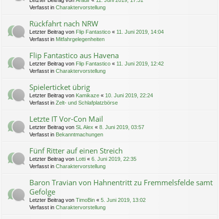
Letzter Beitrag von
Aradir
«
11. Juni 2019, 17:31
Verfasst in
Charaktervorstellung
Rückfahrt nach NRW
Letzter Beitrag von
Flip Fantastico
«
11. Juni 2019, 14:04
Verfasst in
Mitfahrgelegenheiten
Flip Fantastico aus Havena
Letzter Beitrag von
Flip Fantastico
«
11. Juni 2019, 12:42
Verfasst in
Charaktervorstellung
Spielerticket übrig
Letzter Beitrag von
Kamikaze
«
10. Juni 2019, 22:24
Verfasst in
Zelt- und Schlafplatzbörse
Letzte IT Vor-Con Mail
Letzter Beitrag von
SL Alex
«
8. Juni 2019, 03:57
Verfasst in
Bekanntmachungen
Fünf Ritter auf einen Streich
Letzter Beitrag von
Lotti
«
6. Juni 2019, 22:35
Verfasst in
Charaktervorstellung
Baron Travian von Hahnentritt zu Fremmelsfelde samt
Gefolge
Letzter Beitrag von
TimoBin
«
5. Juni 2019, 13:02
Verfasst in
Charaktervorstellung