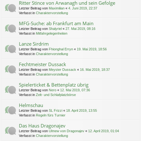
Ritter Stince von Arwanagh und sein Gefolge
Letzter Beitrag von
Maximilian
«
4. Juni 2019, 22:37
Verfasst in
Charaktervorstellung
MFG-Suche: ab Frankfurt am Main
Letzter Beitrag von
Shalyriel
«
27. Mai 2019, 08:16
Verfasst in
Mitfahrgelegenheiten
Lanze Sirdrim
Letzter Beitrag von
Fhionghal Erryn
«
19. Mai 2019, 18:56
Verfasst in
Charaktervorstellung
Fechtmeister Dussack
Letzter Beitrag von
Meyster Dussack
«
16. Mai 2019, 18:37
Verfasst in
Charaktervorstellung
Spielerticket & Bettenplatz übrig
Letzter Beitrag von
Nero
«
12. Mai 2019, 07:36
Verfasst in
Zelt- und Schlafplatzbörse
Helmschau
Letzter Beitrag von
SL Frizzi
«
18. April 2019, 13:55
Verfasst in
Regeln fürs Turnier
Das Haus Dragonajev
Letzter Beitrag von
Ulmew von Dragonajev
«
12. April 2019, 01:04
Verfasst in
Charaktervorstellung