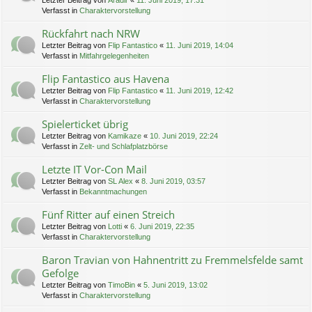
Letzter Beitrag von
Aradir
«
11. Juni 2019, 17:31
Verfasst in
Charaktervorstellung
Rückfahrt nach NRW
Letzter Beitrag von
Flip Fantastico
«
11. Juni 2019, 14:04
Verfasst in
Mitfahrgelegenheiten
Flip Fantastico aus Havena
Letzter Beitrag von
Flip Fantastico
«
11. Juni 2019, 12:42
Verfasst in
Charaktervorstellung
Spielerticket übrig
Letzter Beitrag von
Kamikaze
«
10. Juni 2019, 22:24
Verfasst in
Zelt- und Schlafplatzbörse
Letzte IT Vor-Con Mail
Letzter Beitrag von
SL Alex
«
8. Juni 2019, 03:57
Verfasst in
Bekanntmachungen
Fünf Ritter auf einen Streich
Letzter Beitrag von
Lotti
«
6. Juni 2019, 22:35
Verfasst in
Charaktervorstellung
Baron Travian von Hahnentritt zu Fremmelsfelde samt
Gefolge
Letzter Beitrag von
TimoBin
«
5. Juni 2019, 13:02
Verfasst in
Charaktervorstellung