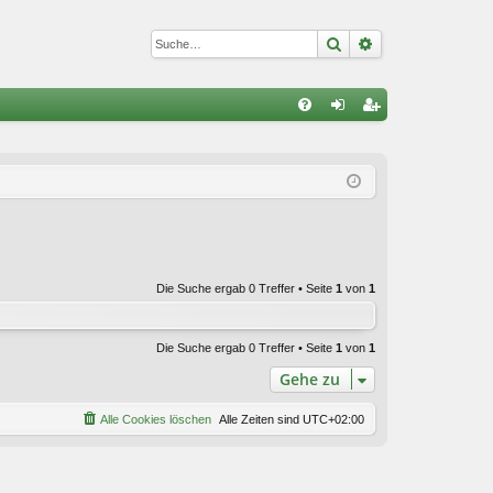
Suche
Erweiterte Suc
S
FA
n
eg
Q
m
ist
el
rie
de
re
n
n
Die Suche ergab 0 Treffer • Seite
1
von
1
Die Suche ergab 0 Treffer • Seite
1
von
1
Gehe zu
Alle Cookies löschen
Alle Zeiten sind
UTC+02:00