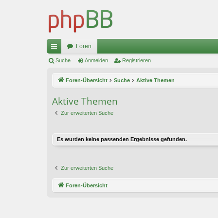
Foren
ch
Suche
Anmelden
Registrieren
ne
Foren-Übersicht
Suche
Aktive Themen
llz
Aktive Themen
ug
Zur erweiterten Suche
riff
Es wurden keine passenden Ergebnisse gefunden.
Zur erweiterten Suche
Foren-Übersicht