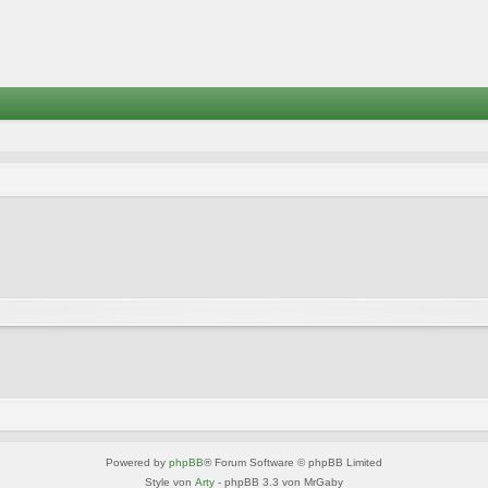
Powered by
phpBB
® Forum Software © phpBB Limited
Style von
Arty
- phpBB 3.3 von MrGaby