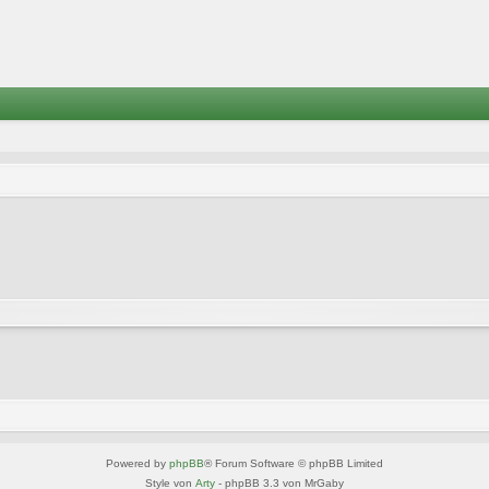
Powered by
phpBB
® Forum Software © phpBB Limited
Style von
Arty
- phpBB 3.3 von MrGaby