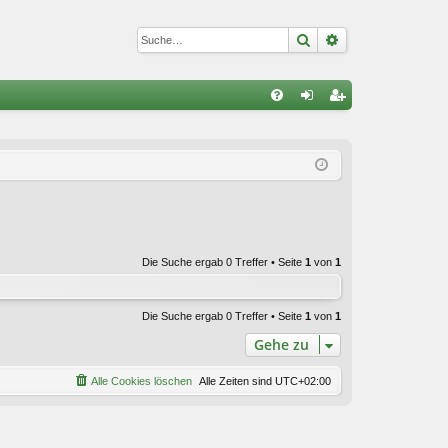
Suche
Erweiterte Suc
S
FA
n
eg
Q
m
ist
el
rie
de
re
n
n
Die Suche ergab 0 Treffer • Seite
1
von
1
Die Suche ergab 0 Treffer • Seite
1
von
1
Gehe zu
Alle Cookies löschen
Alle Zeiten sind
UTC+02:00