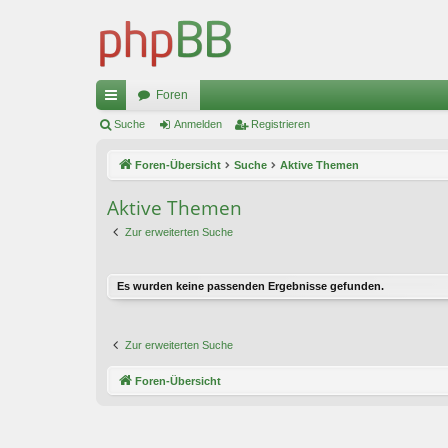
Foren
ch
Suche
Anmelden
Registrieren
ne
Foren-Übersicht
Suche
Aktive Themen
llz
Aktive Themen
ug
Zur erweiterten Suche
riff
Es wurden keine passenden Ergebnisse gefunden.
Zur erweiterten Suche
Foren-Übersicht