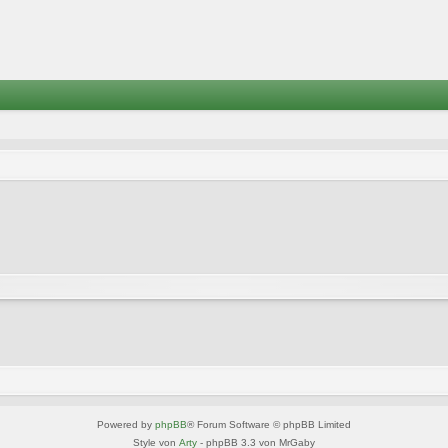
Powered by
phpBB
® Forum Software © phpBB Limited
Style von
Arty
- phpBB 3.3 von MrGaby