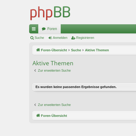
Foren
ch
Suche
Anmelden
Registrieren
ne
Foren-Übersicht
Suche
Aktive Themen
llz
Aktive Themen
ug
Zur erweiterten Suche
riff
Es wurden keine passenden Ergebnisse gefunden.
Zur erweiterten Suche
Foren-Übersicht