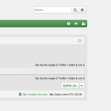
Suche
Erweiterte Suc
S
FA
n
eg
Q
m
ist
el
rie
de
re
n
n
Die Suche ergab 0 Treffer • Seite
1
von
1
Die Suche ergab 0 Treffer • Seite
1
von
1
Gehe zu
Alle Cookies löschen
Alle Zeiten sind
UTC+02:00