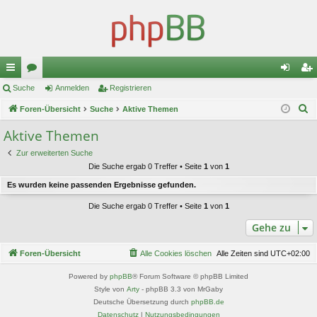
ch
Suche
or
Anmelden
Registrieren
n
eg
S
ne
Foren-Übersicht
en
Suche
Aktive Themen
m
ist
u
llz
el
rie
Aktive Themen
c
ug
de
re
Zur erweiterten Suche
h
Die Suche ergab 0 Treffer • Seite
1
von
1
e
riff
n
n
Es wurden keine passenden Ergebnisse gefunden.
Die Suche ergab 0 Treffer • Seite
1
von
1
Gehe zu
Foren-Übersicht
Alle Cookies löschen
Alle Zeiten sind
UTC+02:00
Powered by
phpBB
® Forum Software © phpBB Limited
Style von
Arty
- phpBB 3.3 von MrGaby
Deutsche Übersetzung durch
phpBB.de
Datenschutz
|
Nutzungsbedingungen