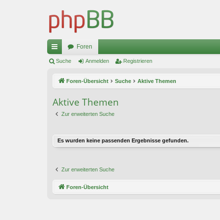
Foren
ch
Suche
Anmelden
Registrieren
ne
Foren-Übersicht
Suche
Aktive Themen
llz
Aktive Themen
ug
Zur erweiterten Suche
riff
Es wurden keine passenden Ergebnisse gefunden.
Zur erweiterten Suche
Foren-Übersicht