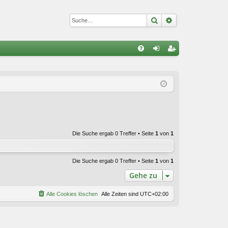
Suche
Erweiterte Suc
S
FA
n
eg
Q
m
ist
el
rie
de
re
n
n
Die Suche ergab 0 Treffer • Seite
1
von
1
Die Suche ergab 0 Treffer • Seite
1
von
1
Gehe zu
Alle Cookies löschen
Alle Zeiten sind
UTC+02:00