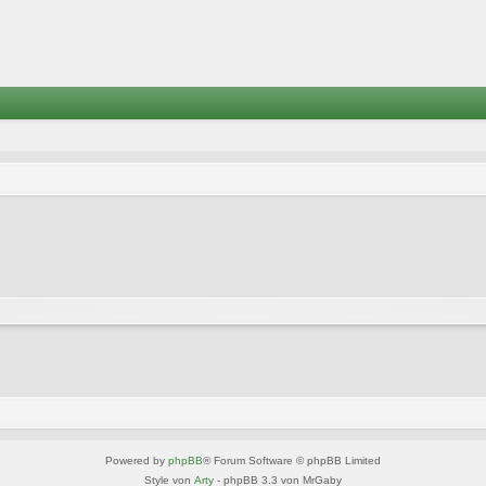
Powered by
phpBB
® Forum Software © phpBB Limited
Style von
Arty
- phpBB 3.3 von MrGaby